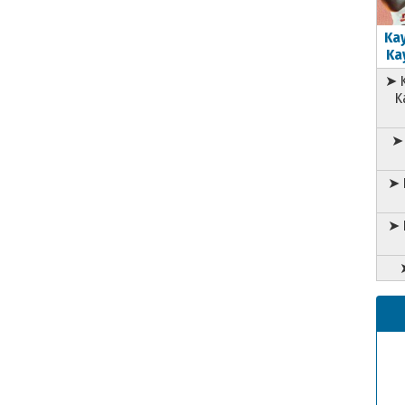
Kay
Kay
➤ K
K
➤ 
➤ 
➤ 