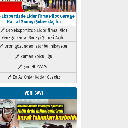
 Ekspertizde Lider firma Pilot Garage
Kartal Sanayi Şubesi Açıldı
🖊 Oto Ekspertizde Lider firma Pilot
Garage Kartal Sanayi Şubesi Açıldı
🖊 Dron gözünden İstanbul hikayeleri
🖊 Zaman Yolculuğu
🖊 Şiir; HÜZZAM…
🖊 En Az Onlar Kadar Güzeliz
YENİ SAYI
Kenan GÜLERCİ
Metin Külünk: Aileyi Korumak