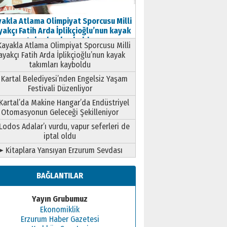
akla Atlama Olimpiyat Sporcusu Milli
akçı Fatih Arda İplikçioğlu’nun kayak
takımları kayboldu
ayakla Atlama Olimpiyat Sporcusu Milli
ayakçı Fatih Arda İplikçioğlu’nun kayak
takımları kayboldu
Kartal Belediyesi’nden Engelsiz Yaşam
Festivali Düzenliyor
Kartal’da Makine Hangar’da Endüstriyel
Otomasyonun Geleceği Şekilleniyor
Lodos Adalar’ı vurdu, vapur seferleri de
iptal oldu
➤ Kitaplara Yansıyan Erzurum Sevdası
BAĞLANTILAR
Yayın Grubumuz
Ekonomiklik
Erzurum Haber Gazetesi