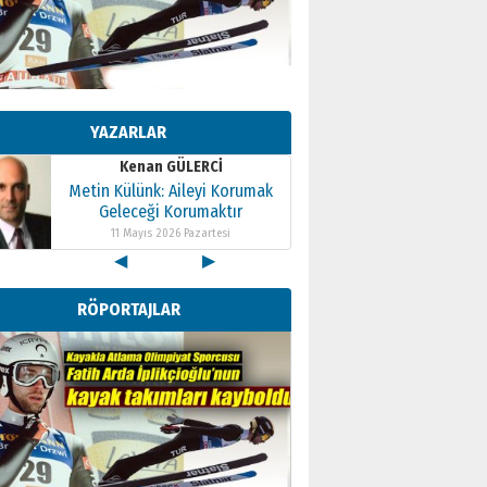
Geleceği Korumaktır
11 Mayıs 2026 Pazartesi
Kenan GÜLERCİ
Metin Külünk: Aileyi Korumak
Geleceği Korumaktır
YAZARLAR
11 Mayıs 2026 Pazartesi
Kenan GÜLERCİ
Metin Külünk: Aileyi Korumak
Geleceği Korumaktır
11 Mayıs 2026 Pazartesi
◀
▶
RÖPORTAJLAR