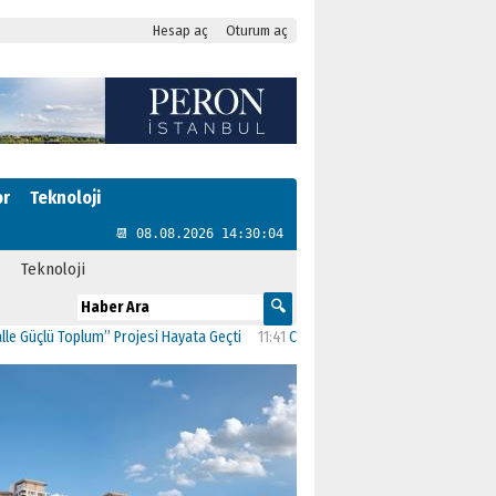
Hesap aç
Oturum aç
or
Teknoloji
📆 08.08.2026 14:30:04
Teknoloji
ü Toplum” Projesi Hayata Geçti
11:41
CHP Kartal’da Gülşen Neşe Büklü dönemi