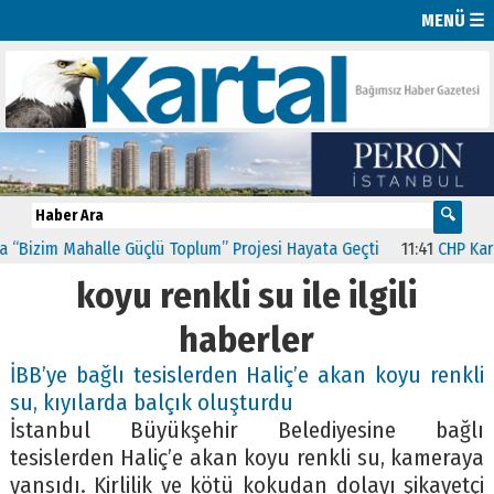
MENÜ ☰
“Bizim Mahalle Güçlü Toplum” Projesi Hayata Geçti
11:41
CHP Kartal
koyu renkli su ile ilgili
haberler
İBB’ye bağlı tesislerden Haliç’e akan koyu renkli
su, kıyılarda balçık oluşturdu
İstanbul Büyükşehir Belediyesine bağlı
tesislerden Haliç’e akan koyu renkli su, kameraya
yansıdı. Kirlilik ve kötü kokudan dolayı şikayetçi