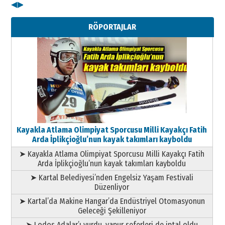
◀
▶
Kenan GÜLERCİ
Metin Külünk: Aileyi Korumak
RÖPORTAJLAR
Geleceği Korumaktır
11 Mayıs 2026 Pazartesi
Kayakla Atlama Olimpiyat Sporcusu Milli Kayakçı Fatih
Arda İplikçioğlu’nun kayak takımları kayboldu
➤ Kayakla Atlama Olimpiyat Sporcusu Milli Kayakçı Fatih
Arda İplikçioğlu’nun kayak takımları kayboldu
➤ Kartal Belediyesi’nden Engelsiz Yaşam Festivali
Düzenliyor
➤ Kartal’da Makine Hangar’da Endüstriyel Otomasyonun
Geleceği Şekilleniyor
➤ Lodos Adalar’ı vurdu, vapur seferleri de iptal oldu