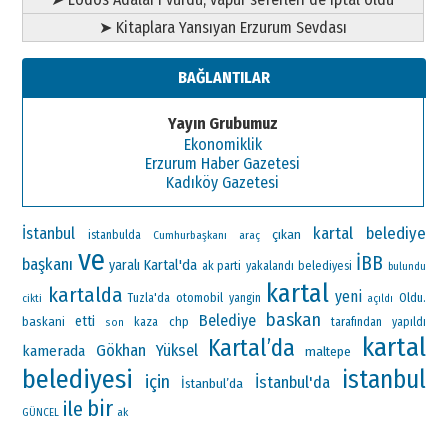
➤ Kitaplara Yansıyan Erzurum Sevdası
BAĞLANTILAR
Yayın Grubumuz
Ekonomiklik
Erzurum Haber Gazetesi
Kadıköy Gazetesi
kartal belediye
İstanbul
çıkan
istanbulda
Cumhurbaşkanı
araç
ve
İBB
başkanı
Kartal'da
yaralı
ak parti
yakalandı
belediyesi
bulundu
kartal
kartalda
yeni
otomobil
Oldu.
Tuzla'da
yangin
cikti
açıldı
baskan
Belediye
etti
baskani
chp
kaza
tarafından
yapıldı
son
kartal
Kartal’da
Gökhan Yüksel
kamerada
maltepe
belediyesi
istanbul
için
İstanbul'da
İstanbul’da
bir
ile
ak
GÜNCEL