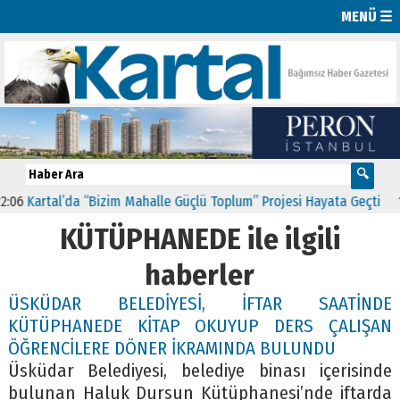
MENÜ ☰
6
Kartal’da “Bizim Mahalle Güçlü Toplum” Projesi Hayata Geçti
11:
KÜTÜPHANEDE ile ilgili
haberler
ÜSKÜDAR BELEDİYESİ, İFTAR SAATİNDE
KÜTÜPHANEDE KİTAP OKUYUP DERS ÇALIŞAN
ÖĞRENCİLERE DÖNER İKRAMINDA BULUNDU
Üsküdar Belediyesi, belediye binası içerisinde
bulunan Haluk Dursun Kütüphanesi’nde iftarda