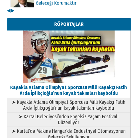
11 Mayıs 2026 Pazartesi
◀
▶
Kenan GÜLERCİ
Metin Külünk: Aileyi Korumak
RÖPORTAJLAR
Geleceği Korumaktır
11 Mayıs 2026 Pazartesi
Kayakla Atlama Olimpiyat Sporcusu Milli Kayakçı Fatih
Arda İplikçioğlu’nun kayak takımları kayboldu
➤ Kayakla Atlama Olimpiyat Sporcusu Milli Kayakçı Fatih
Arda İplikçioğlu’nun kayak takımları kayboldu
➤ Kartal Belediyesi’nden Engelsiz Yaşam Festivali
Düzenliyor
➤ Kartal’da Makine Hangar’da Endüstriyel Otomasyonun
Geleceği Şekilleniyor