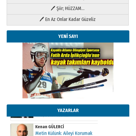
🖊 Şiir; HÜZZAM…
🖊 En Az Onlar Kadar Güzeliz
YENİ SAYI
Kenan GÜLERCİ
Metin Külünk: Aileyi Korumak
Geleceği Korumaktır
11 Mayıs 2026 Pazartesi
YAZARLAR
Kenan GÜLERCİ
Metin Külünk: Aileyi Korumak
Geleceği Korumaktır