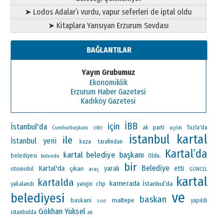
➤ Lodos Adalar’ı vurdu, vapur seferleri de iptal oldu
➤ Kitaplara Yansıyan Erzurum Sevdası
BAĞLANTILAR
Yayın Grubumuz
Ekonomiklik
Erzurum Haber Gazetesi
Kadıköy Gazetesi
İBB
için
İstanbul'da
ak parti
Cumhurbaşkanı
Tuzla'da
cikti
açıldı
kartal
istanbul
ile
İstanbul
yeni
kaza
tarafından
Kartal’da
kartal belediye başkanı
Oldu.
belediyesi
bulundu
bir
Belediye
Kartal'da
çıkan
yaralı
etti
otomobil
araç
GÜNCEL
kartal
kartalda
kamerada
İstanbul’da
chp
yakalandı
yangin
ve
belediyesi
baskan
maltepe
baskani
yapıldı
son
Gökhan Yüksel
istanbulda
ak