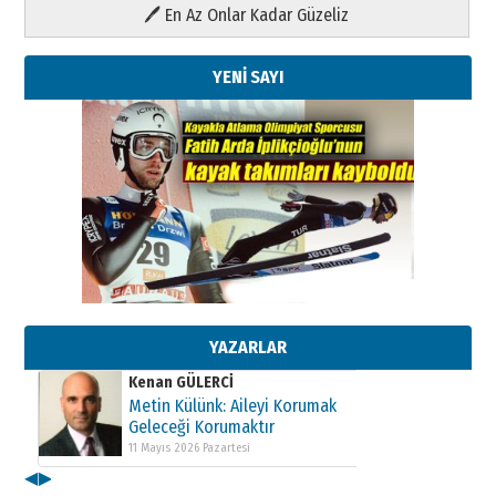
🖊 En Az Onlar Kadar Güzeliz
YENİ SAYI
Kenan GÜLERCİ
Metin Külünk: Aileyi Korumak
Geleceği Korumaktır
11 Mayıs 2026 Pazartesi
YAZARLAR
Kenan GÜLERCİ
Metin Külünk: Aileyi Korumak
Geleceği Korumaktır
11 Mayıs 2026 Pazartesi
◀
▶
Kenan GÜLERCİ