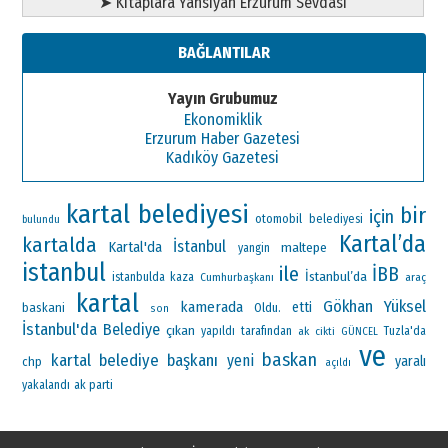
➤ Kitaplara Yansıyan Erzurum Sevdası
BAĞLANTILAR
Yayın Grubumuz
Ekonomiklik
Erzurum Haber Gazetesi
Kadıköy Gazetesi
kartal belediyesi
bir
için
otomobil
belediyesi
bulundu
Kartal’da
kartalda
İstanbul
Kartal'da
maltepe
yangin
istanbul
ile
İBB
İstanbul’da
istanbulda
kaza
Cumhurbaşkanı
araç
kartal
Gökhan Yüksel
kamerada
etti
baskani
Oldu.
son
İstanbul'da
Belediye
çıkan
yapıldı
tarafından
ak
Tuzla'da
cikti
GÜNCEL
ve
baskan
kartal belediye başkanı
yeni
yaralı
chp
açıldı
ak parti
yakalandı