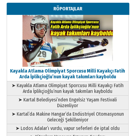
Metin Külünk: Aileyi Korumak
RÖPORTAJLAR
Geleceği Korumaktır
11 Mayıs 2026 Pazartesi
Kayakla Atlama Olimpiyat Sporcusu Milli Kayakçı Fatih
Arda İplikçioğlu’nun kayak takımları kayboldu
➤ Kayakla Atlama Olimpiyat Sporcusu Milli Kayakçı Fatih
Arda İplikçioğlu’nun kayak takımları kayboldu
➤ Kartal Belediyesi’nden Engelsiz Yaşam Festivali
Düzenliyor
➤ Kartal’da Makine Hangar’da Endüstriyel Otomasyonun
Geleceği Şekilleniyor
➤ Lodos Adalar’ı vurdu, vapur seferleri de iptal oldu