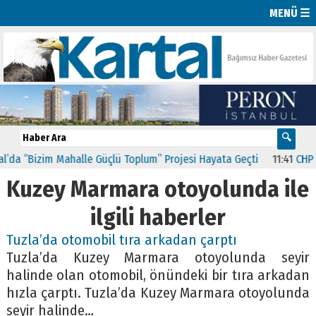
MENÜ ☰
da “Bizim Mahalle Güçlü Toplum” Projesi Hayata Geçti
11:41
CHP Kar
Kuzey Marmara otoyolunda ile
ilgili haberler
Tuzla’da otomobil tıra arkadan çarptı
Tuzla’da Kuzey Marmara otoyolunda seyir
halinde olan otomobil, önündeki bir tıra arkadan
hızla çarptı. Tuzla’da Kuzey Marmara otoyolunda
seyir halinde…