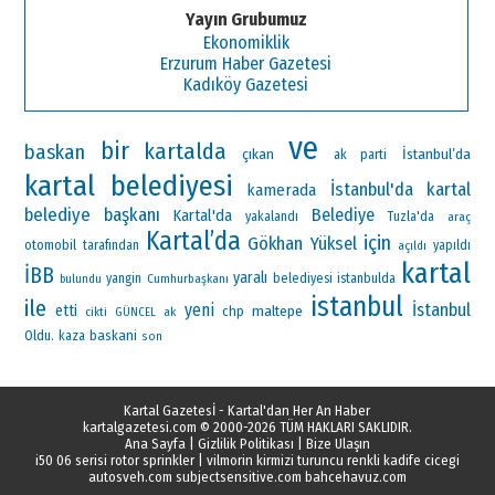
Yayın Grubumuz
Ekonomiklik
Erzurum Haber Gazetesi
Kadıköy Gazetesi
ve
bir
kartalda
baskan
çıkan
İstanbul’da
ak parti
kartal belediyesi
İstanbul'da
kartal
kamerada
belediye başkanı
Belediye
Kartal'da
yakalandı
Tuzla'da
araç
Kartal’da
için
Gökhan Yüksel
otomobil
tarafından
yapıldı
açıldı
kartal
İBB
yaralı
yangin
Cumhurbaşkanı
belediyesi
istanbulda
bulundu
istanbul
ile
yeni
İstanbul
etti
maltepe
chp
ak
cikti
GÜNCEL
Oldu.
baskani
kaza
son
Kartal Gazetesİ - Kartal'dan Her An Haber
kartalgazetesi.com
© 2000-2026 TÜM HAKLARI SAKLIDIR.
Ana Sayfa
|
Gizlilik Politikası
|
Bize Ulaşın
i50 06 serisi rotor sprinkler
|
vilmorin kirmizi turuncu renkli kadife cicegi
autosveh.com
subjectsensitive.com
bahcehavuz.com