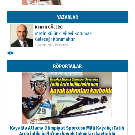
Metin Külünk: Aileyi Korumak
Geleceği Korumaktır
11 Mayıs 2026 Pazartesi
YAZARLAR
Kenan GÜLERCİ
Metin Külünk: Aileyi Korumak
Geleceği Korumaktır
11 Mayıs 2026 Pazartesi
◀
▶
Kenan GÜLERCİ
Metin Külünk: Aileyi Korumak
RÖPORTAJLAR
Geleceği Korumaktır
11 Mayıs 2026 Pazartesi
Kayakla Atlama Olimpiyat Sporcusu Milli Kayakçı Fatih
Arda İplikçioğlu’nun kayak takımları kayboldu