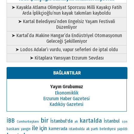
➤ Kayakla Atlama Olimpiyat Sporcusu Milli Kayakçı Fatih
Arda İplikçioğlu’nun kayak takımları kayboldu
➤ Kartal Belediyesi’nden Engelsiz Yaşam Festivali
Düzenliyor
➤ Kartal’da Makine Hangar’da Endüstriyel Otomasyonun
Geleceği Şekilleniyor
➤ Lodos Adalar’ı vurdu, vapur seferleri de iptal oldu
➤ Kitaplara Yansıyan Erzurum Sevdası
BAĞLANTILAR
Yayın Grubumuz
Ekonomiklik
Erzurum Haber Gazetesi
Kadıköy Gazetesi
bir
kartalda
İBB
İstanbul'da
İstanbul
Cumhurbaşkanı
ak
son
ile
için
kamerada
baskani
ak parti
yangin
istanbulda
belediyesi
yapıldı