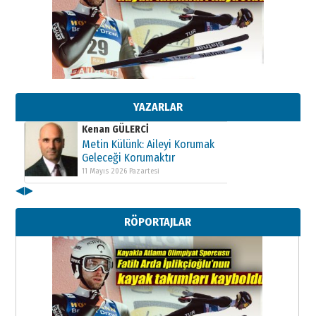
Kenan GÜLERCİ
Metin Külünk: Aileyi Korumak
Geleceği Korumaktır
11 Mayıs 2026 Pazartesi
YAZARLAR
Kenan GÜLERCİ
Metin Külünk: Aileyi Korumak
Geleceği Korumaktır
11 Mayıs 2026 Pazartesi
◀
▶
Kenan GÜLERCİ
Metin Külünk: Aileyi Korumak
RÖPORTAJLAR
Geleceği Korumaktır
11 Mayıs 2026 Pazartesi