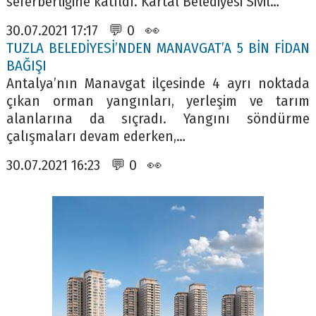
seferberliğine katıldı. Kartal Belediyesi Sivil…
30.07.2021 17:17 💬 0 👀
TUZLA BELEDİYESİ’NDEN MANAVGAT’A 5 BİN FİDAN
BAĞIŞI
Antalya’nın Manavgat ilçesinde 4 ayrı noktada
çıkan orman yangınları, yerleşim ve tarım
alanlarına da sıçradı. Yangını söndürme
çalışmaları devam ederken,…
30.07.2021 16:23 💬 0 👀