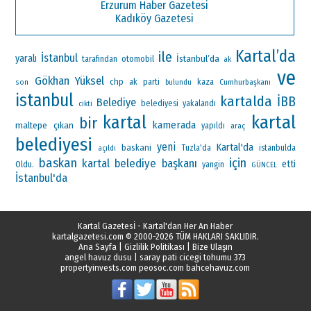
Erzurum Haber Gazetesi
Kadıköy Gazetesi
Kartal’da
ile
İstanbul
yaralı
İstanbul’da
otomobil
tarafından
ak
ve
Gökhan Yüksel
chp
ak parti
kaza
Cumhurbaşkanı
son
bulundu
istanbul
kartalda
İBB
Belediye
belediyesi
yakalandı
cikti
kartal
kartal
bir
kamerada
maltepe
çıkan
yapıldı
araç
belediyesi
yeni
Kartal'da
baskani
Tuzla'da
istanbulda
açıldı
baskan
için
kartal belediye başkanı
etti
Oldu.
yangin
GÜNCEL
İstanbul'da
Kartal Gazetesİ - Kartal'dan Her An Haber
kartalgazetesi.com
© 2000-2026 TÜM HAKLARI SAKLIDIR.
Ana Sayfa
|
Gizlilik Politikası
|
Bize Ulaşın
angel havuz dusu
|
saray pati cicegi tohumu 373
propertyinvests.com
peosoc.com
bahcehavuz.com