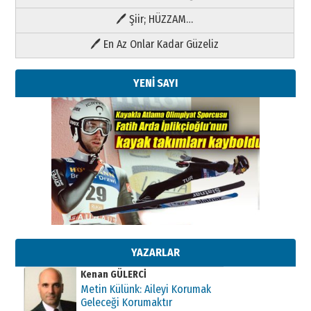
🖊 Şiir; HÜZZAM…
🖊 En Az Onlar Kadar Güzeliz
YENİ SAYI
Kenan GÜLERCİ
Metin Külünk: Aileyi Korumak
Geleceği Korumaktır
11 Mayıs 2026 Pazartesi
YAZARLAR
Kenan GÜLERCİ
Metin Külünk: Aileyi Korumak
Geleceği Korumaktır