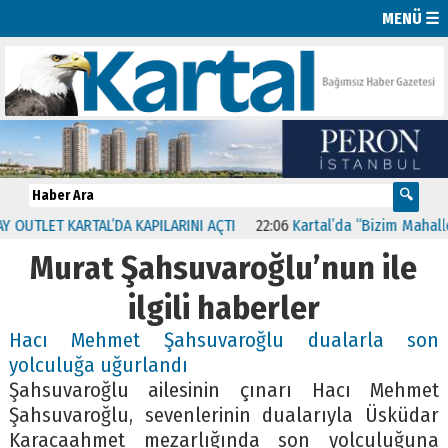
MENÜ ☰
UTLET KARTAL’DA KAPILARINI AÇTI
22:06
Kartal’da “Bizim Mahalle G
Murat Şahsuvaroğlu’nun ile
ilgili haberler
Hacı Mehmet Şahsuvaroğlu dualarla son
yolculuğa uğurlandı
Şahsuvaroğlu ailesinin çınarı Hacı Mehmet
Şahsuvaroğlu, sevenlerinin dualarıyla Üsküdar
Karacaahmet mezarlığında son yolculuğuna