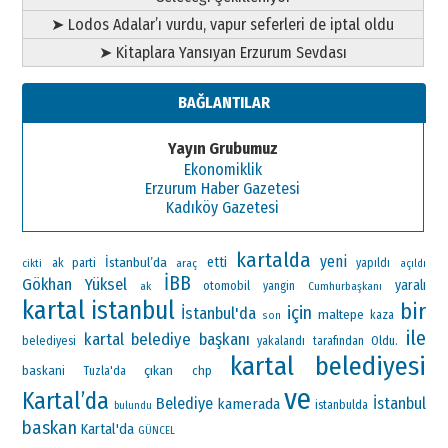
➤ Lodos Adalar’ı vurdu, vapur seferleri de iptal oldu
➤ Kitaplara Yansıyan Erzurum Sevdası
BAĞLANTILAR
Yayın Grubumuz
Ekonomiklik
Erzurum Haber Gazetesi
Kadıköy Gazetesi
kartalda
yeni
İstanbul’da
etti
ak parti
araç
yapıldı
cikti
açıldı
İBB
Gökhan Yüksel
yaralı
otomobil
ak
yangin
Cumhurbaşkanı
kartal
istanbul
bir
için
İstanbul'da
maltepe
kaza
son
ile
kartal belediye başkanı
Oldu.
belediyesi
yakalandı
tarafından
kartal belediyesi
çıkan
baskani
chp
Tuzla'da
ve
Kartal’da
Belediye
İstanbul
kamerada
istanbulda
bulundu
baskan
Kartal'da
GÜNCEL