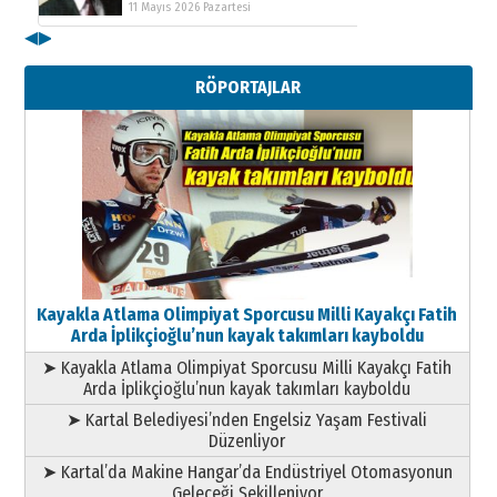
11 Mayıs 2026 Pazartesi
◀
▶
Kenan GÜLERCİ
Metin Külünk: Aileyi Korumak
RÖPORTAJLAR
Geleceği Korumaktır
11 Mayıs 2026 Pazartesi
Kayakla Atlama Olimpiyat Sporcusu Milli Kayakçı Fatih
Arda İplikçioğlu’nun kayak takımları kayboldu
➤ Kayakla Atlama Olimpiyat Sporcusu Milli Kayakçı Fatih
Arda İplikçioğlu’nun kayak takımları kayboldu
➤ Kartal Belediyesi’nden Engelsiz Yaşam Festivali
Düzenliyor
➤ Kartal’da Makine Hangar’da Endüstriyel Otomasyonun
Geleceği Şekilleniyor