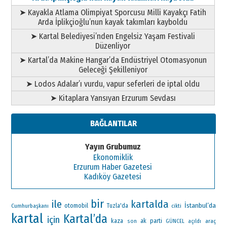
➤ Kayakla Atlama Olimpiyat Sporcusu Milli Kayakçı Fatih
Arda İplikçioğlu’nun kayak takımları kayboldu
➤ Kartal Belediyesi’nden Engelsiz Yaşam Festivali
Düzenliyor
➤ Kartal’da Makine Hangar’da Endüstriyel Otomasyonun
Geleceği Şekilleniyor
➤ Lodos Adalar’ı vurdu, vapur seferleri de iptal oldu
➤ Kitaplara Yansıyan Erzurum Sevdası
BAĞLANTILAR
Yayın Grubumuz
Ekonomiklik
Erzurum Haber Gazetesi
Kadıköy Gazetesi
bir
ile
kartalda
İstanbul’da
otomobil
Cumhurbaşkanı
Tuzla'da
cikti
kartal
Kartal’da
için
ak parti
kaza
araç
son
GÜNCEL
açıldı