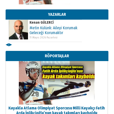
Metin Külünk: Aileyi Korumak
Geleceği Korumaktır
11 Mayıs 2026 Pazartesi
YAZARLAR
Kenan GÜLERCİ
Metin Külünk: Aileyi Korumak
Geleceği Korumaktır
11 Mayıs 2026 Pazartesi
◀
▶
Kenan GÜLERCİ
Metin Külünk: Aileyi Korumak
RÖPORTAJLAR
Geleceği Korumaktır
11 Mayıs 2026 Pazartesi
Kayakla Atlama Olimpiyat Sporcusu Milli Kayakçı Fatih
Arda İplikçioğlu’nun kayak takımları kayboldu