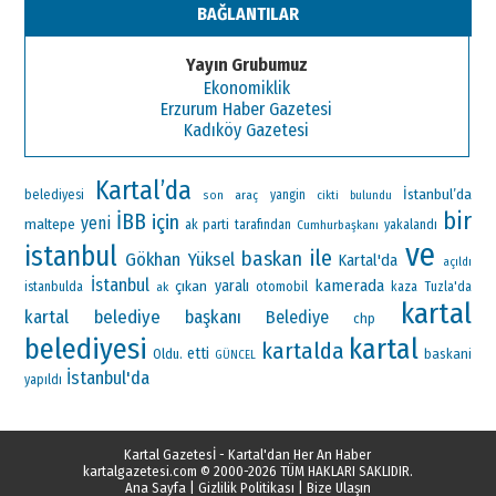
BAĞLANTILAR
Yayın Grubumuz
Ekonomiklik
Erzurum Haber Gazetesi
Kadıköy Gazetesi
Kartal’da
İstanbul’da
belediyesi
araç
yangin
son
cikti
bulundu
bir
İBB
için
yeni
maltepe
ak parti
tarafından
Cumhurbaşkanı
yakalandı
ve
istanbul
ile
baskan
Gökhan Yüksel
Kartal'da
açıldı
İstanbul
kamerada
çıkan
yaralı
otomobil
istanbulda
ak
kaza
Tuzla'da
kartal
kartal belediye başkanı
Belediye
chp
belediyesi
kartal
kartalda
etti
Oldu.
baskani
GÜNCEL
İstanbul'da
yapıldı
Kartal Gazetesİ - Kartal'dan Her An Haber
kartalgazetesi.com
© 2000-2026 TÜM HAKLARI SAKLIDIR.
Ana Sayfa
|
Gizlilik Politikası
|
Bize Ulaşın