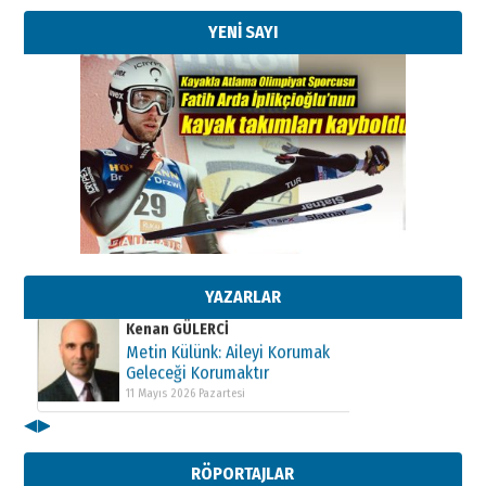
YENİ SAYI
Kenan GÜLERCİ
Metin Külünk: Aileyi Korumak
Geleceği Korumaktır
11 Mayıs 2026 Pazartesi
Kenan GÜLERCİ
Metin Külünk: Aileyi Korumak
Geleceği Korumaktır
YAZARLAR
11 Mayıs 2026 Pazartesi
Kenan GÜLERCİ
Metin Külünk: Aileyi Korumak
Geleceği Korumaktır
11 Mayıs 2026 Pazartesi
◀
▶
RÖPORTAJLAR