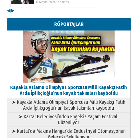
11 Mayıs 2026 Pazartesi
◀
▶
Kenan GÜLERCİ
Metin Külünk: Aileyi Korumak
RÖPORTAJLAR
Geleceği Korumaktır
11 Mayıs 2026 Pazartesi
Kayakla Atlama Olimpiyat Sporcusu Milli Kayakçı Fatih
Arda İplikçioğlu’nun kayak takımları kayboldu
➤ Kayakla Atlama Olimpiyat Sporcusu Milli Kayakçı Fatih
Arda İplikçioğlu’nun kayak takımları kayboldu
➤ Kartal Belediyesi’nden Engelsiz Yaşam Festivali
Düzenliyor
➤ Kartal’da Makine Hangar’da Endüstriyel Otomasyonun
Geleceği Şekilleniyor