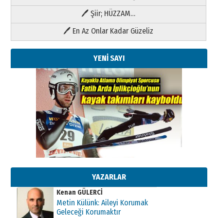
🖊 Şiir; HÜZZAM…
🖊 En Az Onlar Kadar Güzeliz
YENİ SAYI
Kenan GÜLERCİ
Metin Külünk: Aileyi Korumak
Geleceği Korumaktır
11 Mayıs 2026 Pazartesi
YAZARLAR
Kenan GÜLERCİ
Metin Külünk: Aileyi Korumak
Geleceği Korumaktır