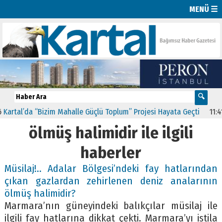
MENÜ ☰
rtal’da “Bizim Mahalle Güçlü Toplum” Projesi Hayata Geçti
11:41
C
ölmüş halimidir ile ilgili
haberler
Müsilaj!.. Adalar Bölgesi’ndeki fay hatlarından
çıkan gazlardan zehirlenen deniz analarının
ölmüş halimidir?
Marmara’nın güneyindeki balıkçılar müsilaj ile
ilgili fay hatlarına dikkat çekti. Marmara’yı istila