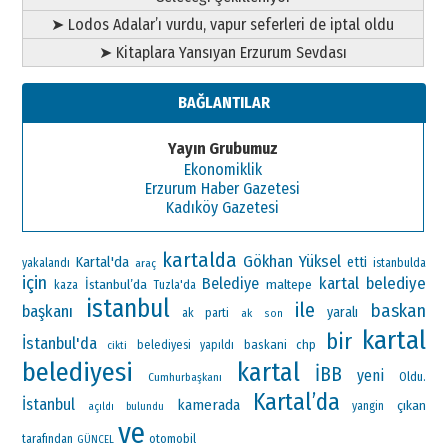
➤ Lodos Adalar’ı vurdu, vapur seferleri de iptal oldu
➤ Kitaplara Yansıyan Erzurum Sevdası
BAĞLANTILAR
Yayın Grubumuz
Ekonomiklik
Erzurum Haber Gazetesi
Kadıköy Gazetesi
kartalda
Gökhan Yüksel
Kartal'da
etti
yakalandı
araç
istanbulda
için
kartal belediye
Belediye
İstanbul’da
maltepe
kaza
Tuzla'da
istanbul
ile
baskan
başkanı
yaralı
ak parti
ak
son
kartal
bir
İstanbul'da
baskani
chp
belediyesi
yapıldı
cikti
belediyesi
kartal
İBB
yeni
Oldu.
Cumhurbaşkanı
Kartal’da
İstanbul
kamerada
çıkan
yangin
açıldı
bulundu
ve
otomobil
tarafından
GÜNCEL