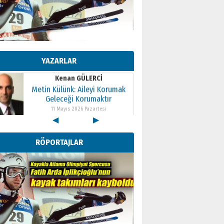
Kenan GÜLERCİ
Metin Külünk: Aileyi Korumak
Geleceği Korumaktır
YAZARLAR
11 Mayıs 2026 Pazartesi
Kenan GÜLERCİ
Metin Külünk: Aileyi Korumak
Geleceği Korumaktır
11 Mayıs 2026 Pazartesi
◀
▶
Kenan GÜLERCİ
Metin Külünk: Aileyi Korumak
RÖPORTAJLAR
Geleceği Korumaktır
11 Mayıs 2026 Pazartesi