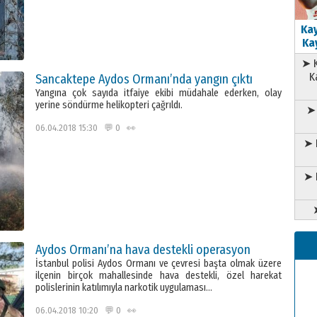
Kay
Kay
➤ K
K
Sancaktepe Aydos Ormanı’nda yangın çıktı
Yangına çok sayıda itfaiye ekibi müdahale ederken, olay
yerine söndürme helikopteri çağrıldı.
➤ 
06.04.2018 15:30 💬 0 👀
➤ 
➤ 
Aydos Ormanı’na hava destekli operasyon
İstanbul polisi Aydos Ormanı ve çevresi başta olmak üzere
ilçenin birçok mahallesinde hava destekli, özel harekat
polislerinin katılımıyla narkotik uygulaması…
06.04.2018 10:20 💬 0 👀