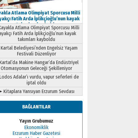
akla Atlama Olimpiyat Sporcusu Milli
akçı Fatih Arda İplikçioğlu’nun kayak
takımları kayboldu
ayakla Atlama Olimpiyat Sporcusu Milli
ayakçı Fatih Arda İplikçioğlu’nun kayak
takımları kayboldu
Kartal Belediyesi’nden Engelsiz Yaşam
Festivali Düzenliyor
Kartal’da Makine Hangar’da Endüstriyel
Otomasyonun Geleceği Şekilleniyor
Lodos Adalar’ı vurdu, vapur seferleri de
iptal oldu
➤ Kitaplara Yansıyan Erzurum Sevdası
BAĞLANTILAR
Yayın Grubumuz
Ekonomiklik
Erzurum Haber Gazetesi