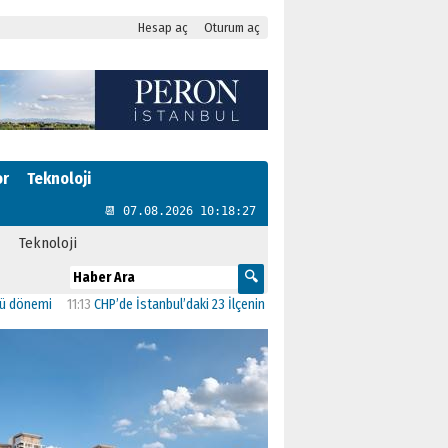
Hesap aç
Oturum aç
or
Teknoloji
📆 07.08.2026 10:18:28
Teknoloji
mi
11:13
CHP’de İstanbul’daki 23 İlçenin Başkanları Belli Oldu
23:19
AK Parti’ye