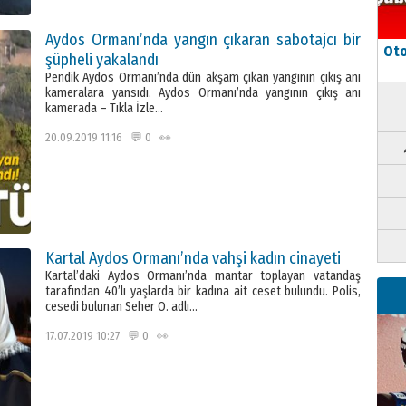
Aydos Ormanı’nda yangın çıkaran sabotajcı bir
Oto
şüpheli yakalandı
Pendik Aydos Ormanı’nda dün akşam çıkan yangının çıkış anı
kameralara yansıdı. Aydos Ormanı’nda yangının çıkış anı
kamerada – Tıkla İzle…
20.09.2019 11:16 💬 0 👀
Kartal Aydos Ormanı’nda vahşi kadın cinayeti
Kartal’daki Aydos Ormanı’nda mantar toplayan vatandaş
tarafından 40’lı yaşlarda bir kadına ait ceset bulundu. Polis,
cesedi bulunan Seher O. adlı…
17.07.2019 10:27 💬 0 👀