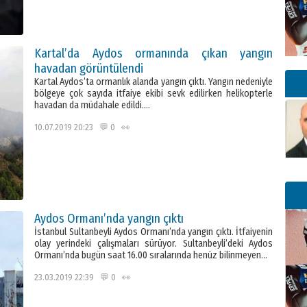
Kartal’da Aydos ormanında çıkan yangın
havadan görüntülendi
Kartal Aydos’ta ormanlık alanda yangın çıktı. Yangın nedeniyle
bölgeye çok sayıda itfaiye ekibi sevk edilirken helikopterle
havadan da müdahale edildi….
10.07.2019 20:23 💬 0 👀
Aydos Ormanı’nda yangın çıktı
İstanbul Sultanbeyli Aydos Ormanı’nda yangın çıktı. İtfaiyenin
olay yerindeki çalışmaları sürüyor. Sultanbeyli’deki Aydos
Ormanı’nda bugün saat 16.00 sıralarında henüz bilinmeyen…
23.03.2019 22:39 💬 0 👀