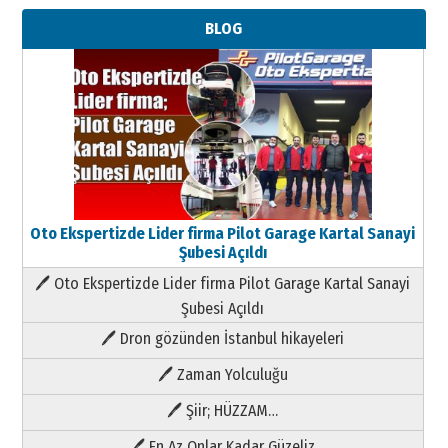
BLOG
Oto Ekspertizde Lider firma Pilot Garage Kartal Sanayi
Şubesi Açıldı
🖊 Oto Ekspertizde Lider firma Pilot Garage Kartal Sanayi
Şubesi Açıldı
🖊 Dron gözünden İstanbul hikayeleri
🖊 Zaman Yolculuğu
🖊 Şiir; HÜZZAM…
🖊 En Az Onlar Kadar Güzeliz