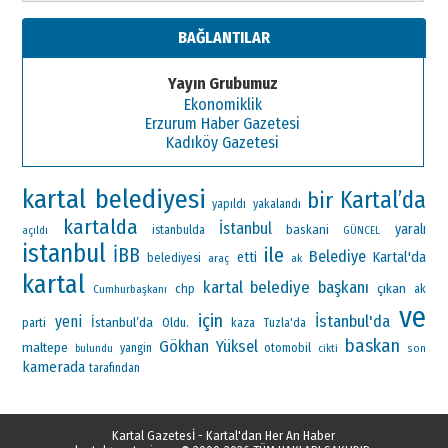
BAĞLANTILAR
Yayın Grubumuz
Ekonomiklik
Erzurum Haber Gazetesi
Kadıköy Gazetesi
kartal belediyesi
Kartal’da
bir
yapıldı
yakalandı
kartalda
İstanbul
yaralı
baskani
istanbulda
açıldı
GÜNCEL
istanbul
ile
İBB
Belediye
Kartal'da
etti
belediyesi
araç
ak
kartal
kartal belediye başkanı
çıkan
chp
ak
Cumhurbaşkanı
ve
için
İstanbul'da
yeni
İstanbul’da
parti
Oldu.
kaza
Tuzla'da
baskan
Gökhan Yüksel
maltepe
otomobil
yangin
bulundu
cikti
son
kamerada
tarafından
Kartal Gazetesİ - Kartal'dan Her An Haber