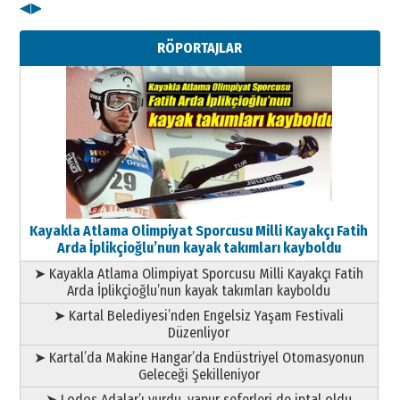
◀
▶
Kenan GÜLERCİ
Metin Külünk: Aileyi Korumak
RÖPORTAJLAR
Geleceği Korumaktır
11 Mayıs 2026 Pazartesi
Kayakla Atlama Olimpiyat Sporcusu Milli Kayakçı Fatih
Arda İplikçioğlu’nun kayak takımları kayboldu
➤ Kayakla Atlama Olimpiyat Sporcusu Milli Kayakçı Fatih
Arda İplikçioğlu’nun kayak takımları kayboldu
➤ Kartal Belediyesi’nden Engelsiz Yaşam Festivali
Düzenliyor
➤ Kartal’da Makine Hangar’da Endüstriyel Otomasyonun
Geleceği Şekilleniyor
➤ Lodos Adalar’ı vurdu, vapur seferleri de iptal oldu