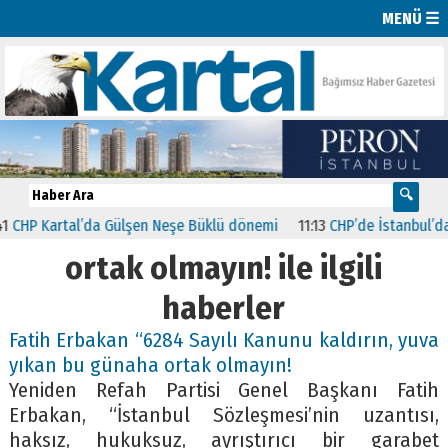
MENÜ ☰
HP Kartal’da Gülşen Neşe Büklü dönemi
11:13
CHP’de İstanbul’daki 2
ortak olmayın! ile ilgili
haberler
Fatih Erbakan “6284 Sayılı Kanunu kaldırın, yuva
yıkan bu günaha ortak olmayın!
Yeniden Refah Partisi Genel Başkanı Fatih
Erbakan, “İstanbul Sözleşmesi’nin uzantısı,
haksız, hukuksuz, ayrıştırıcı bir garabet