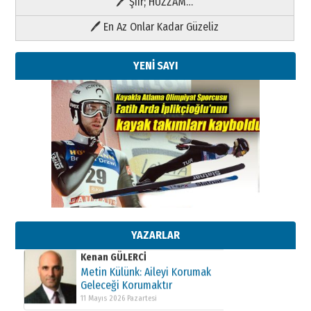
🖊 Şiir; HÜZZAM…
🖊 En Az Onlar Kadar Güzeliz
YENİ SAYI
Kenan GÜLERCİ
Metin Külünk: Aileyi Korumak
Geleceği Korumaktır
11 Mayıs 2026 Pazartesi
YAZARLAR
Kenan GÜLERCİ
Metin Külünk: Aileyi Korumak
Geleceği Korumaktır
11 Mayıs 2026 Pazartesi