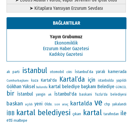
➤ Kitaplara Yansıyan Erzurum Sevdası
BAĞLANTILAR
Yayın Grubumuz
Ekonomiklik
Erzurum Haber Gazetesi
Kadıköy Gazetesi
istanbul
kamerada
İstanbul’da
yaralı
ak parti
otomobil
cikti
Kartal’da
için
Kartal'da
Cumhurbaşkanı
kaza
istanbulda
yapıldı
Gökhan Yüksel
kartal belediye başkanı
Belediye
bulundu
GÜNCEL
bir
İstanbul'da
İstanbul
baskani
yangin
ak
Tuzla'da
belediyesi
ve
kartalda
baskan
yeni
Oldu.
chp
araç
yakalandı
açıldı
son
kartal belediyesi
kartal
ile
İBB
çıkan
tarafından
etti
maltepe