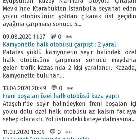
Eyüpsultan Kuzey Marmara Otoyolu Çiftalan
Mevkii’nde Ktarabükten İstanbul’a seyahat eden
yolcu otobüsünün yoldan çıkarak üst geçidin
ayağına çarpması sonucu 5…
09.08.2020 11:37 💬 0 👀
Kamyonetle halk otobüsü çarpıştı: 2 yaralı
Patates yüklü kamyonetin seyir halindeki özel
halk otobüsüne çarpması sonucu meydana
gelen trafik kazasında 2 kişi yaralandı. Kazada,
kamyonette bulunan…
13.04.2020 20:49 💬 0 👀
Freni boşalan özel halk otobüsü kaza yaptı
Ataşehir’de seyir halindeyken freni boşalan içi
yolcu dolu özel halk otobüsü az kalsın faciaya
sebep olacaktı. Yol üstündeki kafeye dalmasına…
11.03.2020 16:09 💬 0 👀