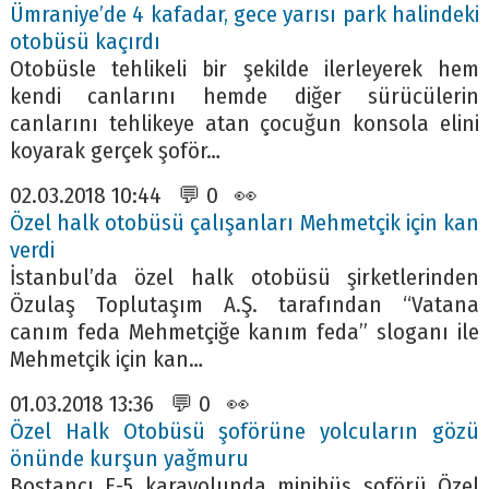
Ümraniye’de 4 kafadar, gece yarısı park halindeki
otobüsü kaçırdı
Otobüsle tehlikeli bir şekilde ilerleyerek hem
kendi canlarını hemde diğer sürücülerin
canlarını tehlikeye atan çocuğun konsola elini
koyarak gerçek şoför…
02.03.2018 10:44 💬 0 👀
Özel halk otobüsü çalışanları Mehmetçik için kan
verdi
İstanbul’da özel halk otobüsü şirketlerinden
Özulaş Toplutaşım A.Ş. tarafından “Vatana
canım feda Mehmetçiğe kanım feda” sloganı ile
Mehmetçik için kan…
01.03.2018 13:36 💬 0 👀
Özel Halk Otobüsü şoförüne yolcuların gözü
önünde kurşun yağmuru
Bostancı E-5 karayolunda minibüs şoförü Özel