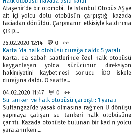
Halk otobüsü havada asılı kaldı
Ataşehir’de bir otomobil ile İstanbul Otobüs AŞ’ye
ait içi yolcu dolu otobüsün çarpıştığı kazada
faciadan dönüldü. Çarpmanın etkisiyle kaldırıma
çıkıp…
26.02.2020 12:14 💬 0 👀
Kartal’da halk otobüsü durağa daldı: 5 yaralı
Kartal da sabah saatlerinde özel halk otobüsü
kayganlaşan yolda sürücünün direksiyon
hakimiyetini kaybetmesi sonucu İDO iskele
durağına daldı. O saatte…
04.02.2020 11:47 💬 0 👀
Su tankeri ve halk otobüsü çarpıştı: 1 yaralı
Sultangazi’de yasak olmasına rağmen U dönüşü
yapmaya çalışan su tankeri halk otobüsüne
çarptı. Kazada otobüste bulunan bir kadın yolcu
yaralanırken,…