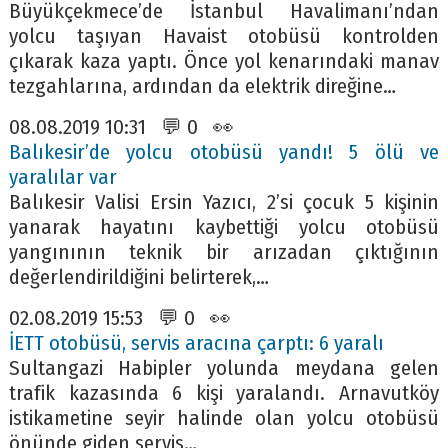
Büyükçekmece’de İstanbul Havalimanı’ndan
yolcu taşıyan Havaist otobüsü kontrolden
çıkarak kaza yaptı. Önce yol kenarındaki manav
tezgahlarına, ardından da elektrik direğine…
08.08.2019 10:31 💬 0 👀
Balıkesir’de yolcu otobüsü yandı! 5 ölü ve
yaralılar var
Balıkesir Valisi Ersin Yazıcı, 2’si çocuk 5 kişinin
yanarak hayatını kaybettiği yolcu otobüsü
yangınının teknik bir arızadan çıktığının
değerlendirildiğini belirterek,…
02.08.2019 15:53 💬 0 👀
İETT otobüsü, servis aracına çarptı: 6 yaralı
Sultangazi Habipler yolunda meydana gelen
trafik kazasında 6 kişi yaralandı. Arnavutköy
istikametine seyir halinde olan yolcu otobüsü
önünde giden servis…