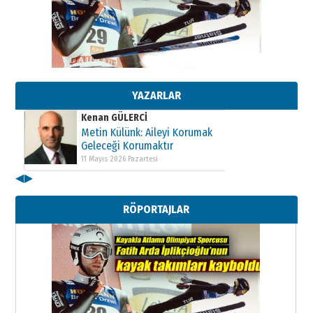
Kenan GÜLERCİ
Metin Külünk: Aileyi Korumak
Geleceği Korumaktır
11 Mayıs 2026 Pazartesi
YAZARLAR
Kenan GÜLERCİ
Metin Külünk: Aileyi Korumak
Geleceği Korumaktır
11 Mayıs 2026 Pazartesi
◀
▶
Kenan GÜLERCİ
Metin Külünk: Aileyi Korumak
RÖPORTAJLAR
Geleceği Korumaktır
11 Mayıs 2026 Pazartesi