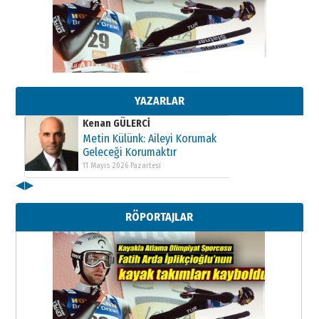
Kenan GÜLERCİ
Metin Külünk: Aileyi Korumak
Geleceği Korumaktır
11 Mayıs 2026 Pazartesi
YAZARLAR
Kenan GÜLERCİ
Metin Külünk: Aileyi Korumak
Geleceği Korumaktır
11 Mayıs 2026 Pazartesi
◀
▶
Kenan GÜLERCİ
Metin Külünk: Aileyi Korumak
RÖPORTAJLAR
Geleceği Korumaktır
11 Mayıs 2026 Pazartesi