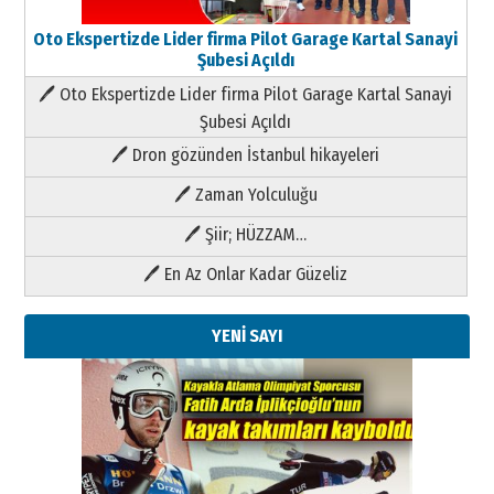
Oto Ekspertizde Lider firma Pilot Garage Kartal Sanayi
Şubesi Açıldı
🖊 Oto Ekspertizde Lider firma Pilot Garage Kartal Sanayi
Şubesi Açıldı
🖊 Dron gözünden İstanbul hikayeleri
🖊 Zaman Yolculuğu
🖊 Şiir; HÜZZAM…
🖊 En Az Onlar Kadar Güzeliz
YENİ SAYI