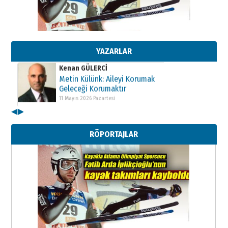
Kenan GÜLERCİ
Metin Külünk: Aileyi Korumak
Geleceği Korumaktır
11 Mayıs 2026 Pazartesi
YAZARLAR
Kenan GÜLERCİ
Metin Külünk: Aileyi Korumak
Geleceği Korumaktır
11 Mayıs 2026 Pazartesi
◀
▶
Kenan GÜLERCİ
Metin Külünk: Aileyi Korumak
RÖPORTAJLAR
Geleceği Korumaktır
11 Mayıs 2026 Pazartesi