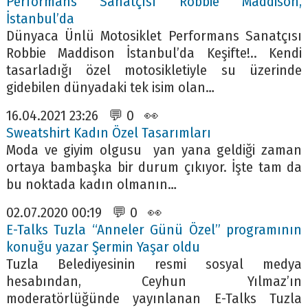
Performans Sanatçısı Robbie Maddison,
İstanbul’da
Dünyaca Ünlü Motosiklet Performans Sanatçısı
Robbie Maddison İstanbul’da Keşifte!.. Kendi
tasarladığı özel motosikletiyle su üzerinde
gidebilen dünyadaki tek isim olan…
16.04.2021 23:26 💬 0 👀
Sweatshirt Kadın Özel Tasarımları
Moda ve giyim olgusu yan yana geldiği zaman
ortaya bambaşka bir durum çıkıyor. İşte tam da
bu noktada kadın olmanın…
02.07.2020 00:19 💬 0 👀
E-Talks Tuzla “Anneler Günü Özel” programının
konuğu yazar Şermin Yaşar oldu
Tuzla Belediyesinin resmi sosyal medya
hesabından, Ceyhun Yılmaz’ın
moderatörlüğünde yayınlanan E-Talks Tuzla