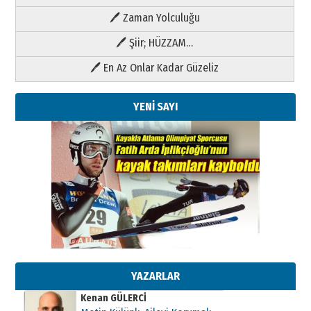
🖊 Zaman Yolculuğu
🖊 Şiir; HÜZZAM…
🖊 En Az Onlar Kadar Güzeliz
YENİ SAYI
Kenan GÜLERCİ
Metin Külünk: Aileyi Korumak
Geleceği Korumaktır
11 Mayıs 2026 Pazartesi
YAZARLAR
Kenan GÜLERCİ