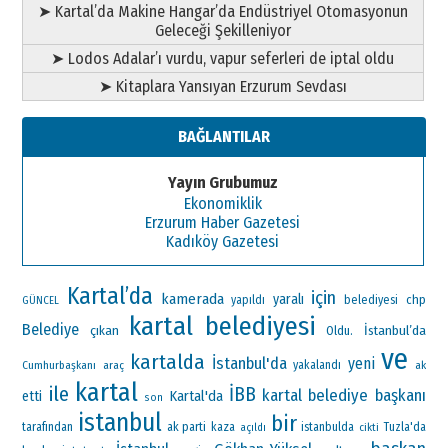
➤ Kartal’da Makine Hangar’da Endüstriyel Otomasyonun
Geleceği Şekilleniyor
➤ Lodos Adalar’ı vurdu, vapur seferleri de iptal oldu
➤ Kitaplara Yansıyan Erzurum Sevdası
BAĞLANTILAR
Yayın Grubumuz
Ekonomiklik
Erzurum Haber Gazetesi
Kadıköy Gazetesi
Kartal’da
için
kamerada
yaralı
chp
yapıldı
belediyesi
GÜNCEL
kartal belediyesi
Belediye
çıkan
İstanbul’da
Oldu.
ve
kartalda
İstanbul'da
yeni
Cumhurbaşkanı
araç
yakalandı
ak
kartal
ile
İBB
kartal belediye başkanı
Kartal'da
etti
son
istanbul
bir
ak parti
tarafından
kaza
istanbulda
Tuzla'da
açıldı
cikti