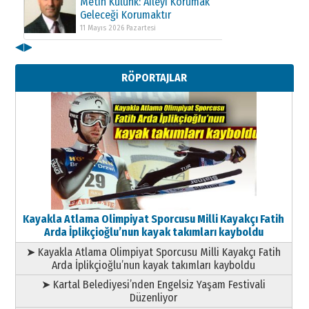
Metin Külünk: Aileyi Korumak
Geleceği Korumaktır
11 Mayıs 2026 Pazartesi
◀
▶
Kenan GÜLERCİ
Metin Külünk: Aileyi Korumak
RÖPORTAJLAR
Geleceği Korumaktır
11 Mayıs 2026 Pazartesi
Kayakla Atlama Olimpiyat Sporcusu Milli Kayakçı Fatih
Arda İplikçioğlu’nun kayak takımları kayboldu
➤ Kayakla Atlama Olimpiyat Sporcusu Milli Kayakçı Fatih
Arda İplikçioğlu’nun kayak takımları kayboldu
➤ Kartal Belediyesi’nden Engelsiz Yaşam Festivali
Düzenliyor