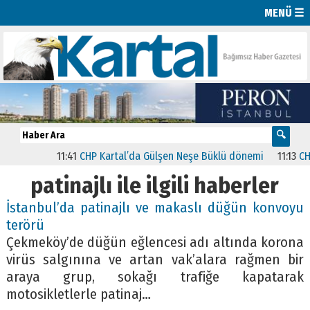
MENÜ ☰
11:41
CHP Kartal’da Gülşen Neşe Büklü dönemi
11:13
CHP’
patinajlı ile ilgili haberler
İstanbul’da patinajlı ve makaslı düğün konvoyu
terörü
Çekmeköy’de düğün eğlencesi adı altında korona
virüs salgınına ve artan vak’alara rağmen bir
araya grup, sokağı trafiğe kapatarak
motosikletlerle patinaj…