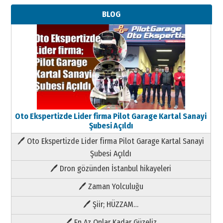
BLOG
Oto Ekspertizde Lider firma Pilot Garage Kartal Sanayi
Şubesi Açıldı
🖊 Oto Ekspertizde Lider firma Pilot Garage Kartal Sanayi
Şubesi Açıldı
🖊 Dron gözünden İstanbul hikayeleri
🖊 Zaman Yolculuğu
🖊 Şiir; HÜZZAM…
🖊 En Az Onlar Kadar Güzeliz