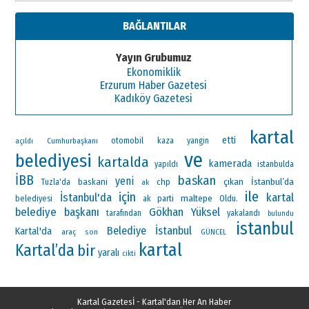
BAĞLANTILAR
Yayın Grubumuz
Ekonomiklik
Erzurum Haber Gazetesi
Kadıköy Gazetesi
kartal
etti
otomobil
Cumhurbaşkanı
kaza
yangin
açıldı
ve
belediyesi
kartalda
kamerada
yapıldı
istanbulda
İBB
baskan
yeni
çıkan
İstanbul’da
baskani
chp
Tuzla'da
ak
ile
için
İstanbul'da
kartal
maltepe
ak parti
Oldu.
belediyesi
belediye başkanı
Gökhan Yüksel
tarafından
yakalandı
bulundu
istanbul
Belediye
İstanbul
Kartal'da
araç
son
GÜNCEL
kartal
Kartal’da
bir
yaralı
cikti
Kartal Gazetesİ - Kartal'dan Her An Haber