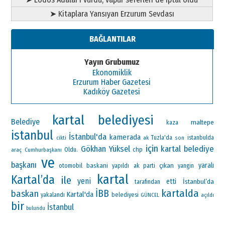
➤ Kitaplara Yansıyan Erzurum Sevdası
BAĞLANTILAR
Yayın Grubumuz
Ekonomiklik
Erzurum Haber Gazetesi
Kadıköy Gazetesi
kartal belediyesi
Belediye
maltepe
kaza
istanbul
İstanbul'da
kamerada
ak
Tuzla'da
istanbulda
cikti
son
için
Gökhan Yüksel
kartal belediye
Oldu.
chp
araç
Cumhurbaşkanı
ve
başkanı
çıkan
yaralı
otomobil
baskani
ak parti
yapıldı
yangin
kartal
Kartal’da
ile
yeni
etti
İstanbul’da
tarafından
kartalda
İBB
baskan
Kartal'da
yakalandı
belediyesi
GÜNCEL
açıldı
bir
İstanbul
bulundu