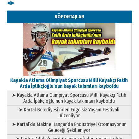
◀
▶
Kenan GÜLERCİ
Metin Külünk: Aileyi Korumak
RÖPORTAJLAR
Geleceği Korumaktır
11 Mayıs 2026 Pazartesi
Kayakla Atlama Olimpiyat Sporcusu Milli Kayakçı Fatih
Arda İplikçioğlu’nun kayak takımları kayboldu
➤ Kayakla Atlama Olimpiyat Sporcusu Milli Kayakçı Fatih
Arda İplikçioğlu’nun kayak takımları kayboldu
➤ Kartal Belediyesi’nden Engelsiz Yaşam Festivali
Düzenliyor
➤ Kartal’da Makine Hangar’da Endüstriyel Otomasyonun
Geleceği Şekilleniyor
➤ Lodos Adalar’ı vurdu, vapur seferleri de iptal oldu