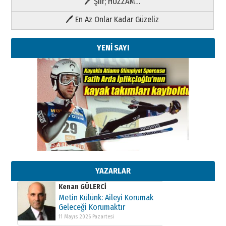
🖊 Şiir; HÜZZAM…
🖊 En Az Onlar Kadar Güzeliz
YENİ SAYI
Kenan GÜLERCİ
Metin Külünk: Aileyi Korumak
Geleceği Korumaktır
11 Mayıs 2026 Pazartesi
YAZARLAR
Kenan GÜLERCİ
Metin Külünk: Aileyi Korumak
Geleceği Korumaktır
11 Mayıs 2026 Pazartesi