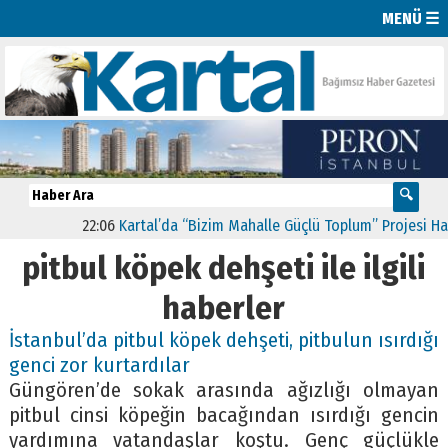
MENÜ ☰
22:06
Kartal’da “Bizim Mahalle Güçlü Toplum” Projesi Hayat
pitbul köpek dehşeti ile ilgili
haberler
İstanbul’da pitbul köpek dehşeti, pitbulun ısırdığı
genci zor kurtardılar
Güngören’de sokak arasında ağızlığı olmayan
pitbul cinsi köpeğin bacağından ısırdığı gencin
yardımına vatandaşlar koştu. Genç güçlükle