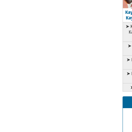
Kay
Kay
➤ K
K
➤ 
➤ 
➤ 