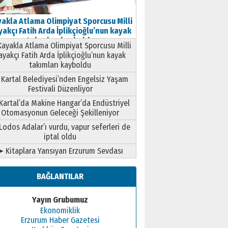
akla Atlama Olimpiyat Sporcusu Milli
akçı Fatih Arda İplikçioğlu’nun kayak
takımları kayboldu
ayakla Atlama Olimpiyat Sporcusu Milli
ayakçı Fatih Arda İplikçioğlu’nun kayak
takımları kayboldu
Kartal Belediyesi’nden Engelsiz Yaşam
Festivali Düzenliyor
Kartal’da Makine Hangar’da Endüstriyel
Otomasyonun Geleceği Şekilleniyor
Lodos Adalar’ı vurdu, vapur seferleri de
iptal oldu
➤ Kitaplara Yansıyan Erzurum Sevdası
BAĞLANTILAR
Yayın Grubumuz
Ekonomiklik
Erzurum Haber Gazetesi