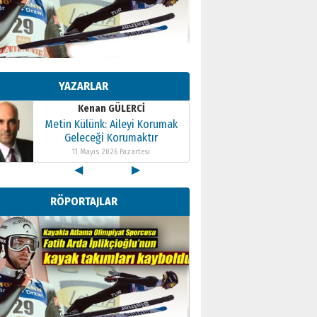
Kenan GÜLERCİ
Metin Külünk: Aileyi Korumak
Geleceği Korumaktır
YAZARLAR
11 Mayıs 2026 Pazartesi
Kenan GÜLERCİ
Metin Külünk: Aileyi Korumak
Geleceği Korumaktır
11 Mayıs 2026 Pazartesi
◀
▶
Kenan GÜLERCİ
Metin Külünk: Aileyi Korumak
RÖPORTAJLAR
Geleceği Korumaktır
11 Mayıs 2026 Pazartesi