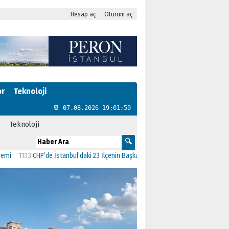
Hesap aç
Oturum aç
or
Teknoloji
📆 07.08.2026 19:01:59
Teknoloji
1:13
CHP’de İstanbul’daki 23 İlçenin Başkanları Belli Oldu
23:19
AK Parti’ye geçe