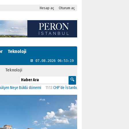
Hesap aç
Oturum aç
or
Teknoloji
📆 07.08.2026 06:53:20
Teknoloji
n Neşe Büklü dönemi
11:13
CHP’de İstanbul’daki 23 İlçenin Başkanları Belli Oldu