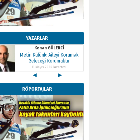
Kenan GÜLERCİ
Metin Külünk: Aileyi Korumak
Geleceği Korumaktır
YAZARLAR
11 Mayıs 2026 Pazartesi
Kenan GÜLERCİ
Metin Külünk: Aileyi Korumak
Geleceği Korumaktır
11 Mayıs 2026 Pazartesi
◀
▶
Kenan GÜLERCİ
Metin Külünk: Aileyi Korumak
RÖPORTAJLAR
Geleceği Korumaktır
11 Mayıs 2026 Pazartesi