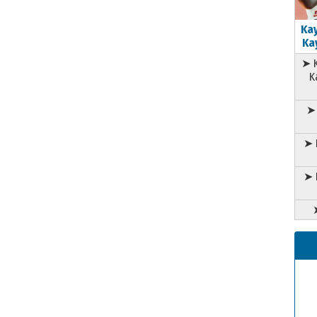
Kay
Kay
➤ K
K
➤ 
➤ 
➤ 