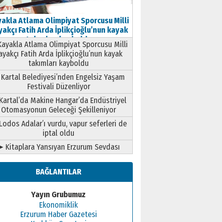
akla Atlama Olimpiyat Sporcusu Milli
akçı Fatih Arda İplikçioğlu’nun kayak
takımları kayboldu
ayakla Atlama Olimpiyat Sporcusu Milli
ayakçı Fatih Arda İplikçioğlu’nun kayak
takımları kayboldu
Kartal Belediyesi’nden Engelsiz Yaşam
Festivali Düzenliyor
Kartal’da Makine Hangar’da Endüstriyel
Otomasyonun Geleceği Şekilleniyor
Lodos Adalar’ı vurdu, vapur seferleri de
iptal oldu
➤ Kitaplara Yansıyan Erzurum Sevdası
BAĞLANTILAR
Yayın Grubumuz
Ekonomiklik
Erzurum Haber Gazetesi