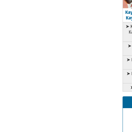
Kay
Kay
➤ K
K
➤ 
➤ 
➤ 