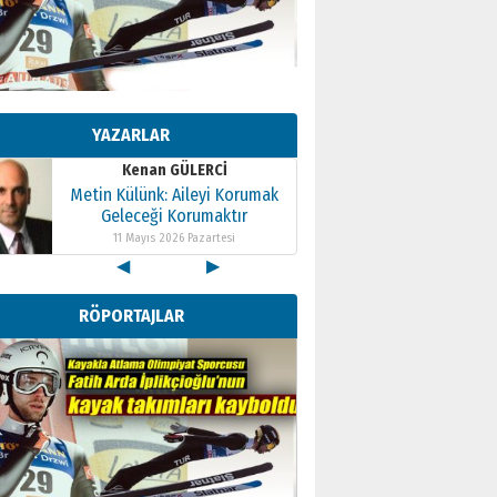
Kenan GÜLERCİ
Metin Külünk: Aileyi Korumak
Geleceği Korumaktır
YAZARLAR
11 Mayıs 2026 Pazartesi
Kenan GÜLERCİ
Metin Külünk: Aileyi Korumak
Geleceği Korumaktır
11 Mayıs 2026 Pazartesi
◀
▶
Kenan GÜLERCİ
Metin Külünk: Aileyi Korumak
RÖPORTAJLAR
Geleceği Korumaktır
11 Mayıs 2026 Pazartesi