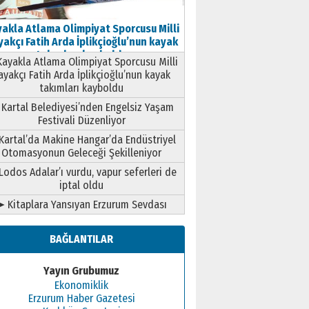
akla Atlama Olimpiyat Sporcusu Milli
akçı Fatih Arda İplikçioğlu’nun kayak
takımları kayboldu
ayakla Atlama Olimpiyat Sporcusu Milli
ayakçı Fatih Arda İplikçioğlu’nun kayak
takımları kayboldu
Kartal Belediyesi’nden Engelsiz Yaşam
Festivali Düzenliyor
Kartal’da Makine Hangar’da Endüstriyel
Otomasyonun Geleceği Şekilleniyor
Lodos Adalar’ı vurdu, vapur seferleri de
iptal oldu
➤ Kitaplara Yansıyan Erzurum Sevdası
BAĞLANTILAR
Yayın Grubumuz
Ekonomiklik
Erzurum Haber Gazetesi