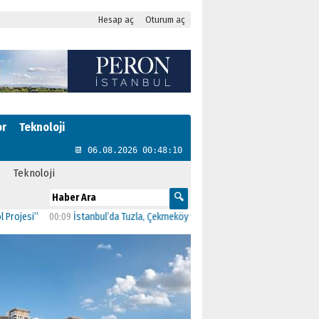
Hesap aç
Oturum aç
or
Teknoloji
📆 06.08.2026 00:48:11
Teknoloji
i”
00:09
İstanbul’da Tuzla, Çekmeköy ve Şile belediyeleri AK Parti’ye geçti
23