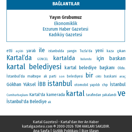
BAĞLANTILAR
Yayın Grubumuz
Ekonomiklik
Erzurum Haber Gazetesi
Kadıköy Gazetesi
ile
yeni
etti
yaralı
çıkan
istanbulda
yangin
Tuzla'da
kaza
açıldı
Kartal’da
kartalda
için
baskan
GÜNCEL
bulundu
kartal belediyesi
kartal belediye başkanı
Oldu.
bir
İstanbul’da
maltepe
ak parti
baskani
belediyesi
araç
son
cikti
istanbul
İBB
Gökhan Yüksel
İstanbul
otomobil
chp
yapıldı
ve
kartal
Kartal'da
kamerada
Cumhurbaşkanı
tarafından
yakalandı
İstanbul'da
Belediye
ak
Kartal Gazetesİ - Kartal'dan Her An Haber
kartalgazetesi.com
© 2000-2026 TÜM HAKLARI SAKLIDIR.
Ana Sayfa
|
Gizlilik Politikası
|
Bize Ulaşın