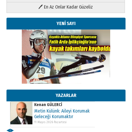
🖊 En Az Onlar Kadar Güzeliz
YENİ SAYI
Kenan GÜLERCİ
Metin Külünk: Aileyi Korumak
Geleceği Korumaktır
11 Mayıs 2026 Pazartesi
YAZARLAR
Kenan GÜLERCİ
Metin Külünk: Aileyi Korumak
Geleceği Korumaktır
11 Mayıs 2026 Pazartesi
◀
▶