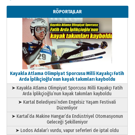
Kenan GÜLERCİ
Metin Külünk: Aileyi Korumak
RÖPORTAJLAR
Geleceği Korumaktır
11 Mayıs 2026 Pazartesi
Kayakla Atlama Olimpiyat Sporcusu Milli Kayakçı Fatih
Arda İplikçioğlu’nun kayak takımları kayboldu
➤ Kayakla Atlama Olimpiyat Sporcusu Milli Kayakçı Fatih
Arda İplikçioğlu’nun kayak takımları kayboldu
➤ Kartal Belediyesi’nden Engelsiz Yaşam Festivali
Düzenliyor
➤ Kartal’da Makine Hangar’da Endüstriyel Otomasyonun
Geleceği Şekilleniyor
➤ Lodos Adalar’ı vurdu, vapur seferleri de iptal oldu