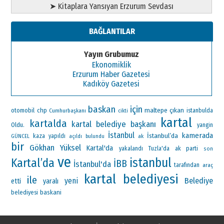
➤ Kitaplara Yansıyan Erzurum Sevdası
BAĞLANTILAR
Yayın Grubumuz
Ekonomiklik
Erzurum Haber Gazetesi
Kadıköy Gazetesi
baskan
için
maltepe
çıkan
otomobil
chp
Cumhurbaşkanı
istanbulda
cikti
kartal
kartalda
kartal belediye başkanı
Oldu.
yangin
İstanbul
kamerada
İstanbul’da
kaza
yapıldı
ak
GÜNCEL
açıldı
bulundu
bir
Gökhan Yüksel
Kartal'da
ak parti
yakalandı
Tuzla'da
son
ve
istanbul
Kartal’da
İBB
İstanbul'da
tarafından
araç
kartal belediyesi
ile
yeni
Belediye
etti
yaralı
baskani
belediyesi