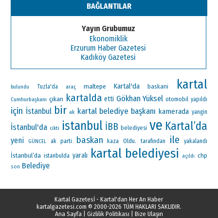
BAĞLANTILAR
Yayın Grubumuz
Ekonomiklik
Erzurum Haber Gazetesi
Kadıköy Gazetesi
kartal
Kartal'da
maltepe
baskani
Tuzla'da
araç
bulundu
kartalda
Gökhan Yüksel
çıkan
etti
otomobil
Cumhurbaşkanı
yapıldı
bir
için
kartal belediye başkanı
İstanbul
kamerada
ak
yangin
ve
istanbul
Kartal’da
İBB
İstanbul'da
belediyesi
cikti
ile
baskan
yeni
ak parti
Oldu.
kaza
tarafından
yakalandı
GÜNCEL
kartal belediyesi
İstanbul’da
yaralı
chp
istanbulda
açıldı
Belediye
son
Kartal Gazetesİ - Kartal'dan Her An Haber
kartalgazetesi.com
© 2000-2026 TÜM HAKLARI SAKLIDIR.
Ana Sayfa
|
Gizlilik Politikası
|
Bize Ulaşın