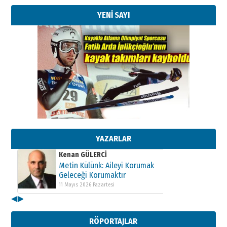
YENİ SAYI
Kenan GÜLERCİ
Metin Külünk: Aileyi Korumak
Geleceği Korumaktır
11 Mayıs 2026 Pazartesi
YAZARLAR
Kenan GÜLERCİ
Metin Külünk: Aileyi Korumak
Geleceği Korumaktır
11 Mayıs 2026 Pazartesi
◀
▶
Kenan GÜLERCİ
Metin Külünk: Aileyi Korumak
RÖPORTAJLAR
Geleceği Korumaktır