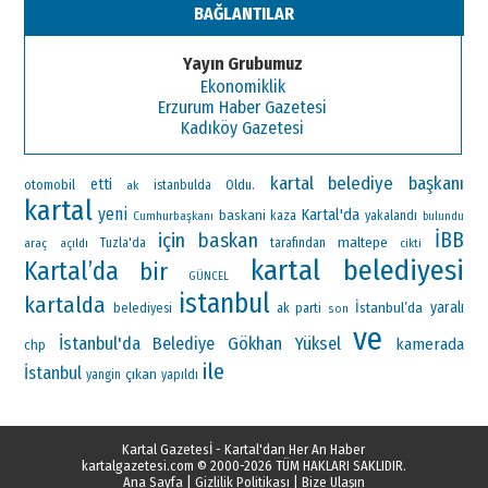
BAĞLANTILAR
Yayın Grubumuz
Ekonomiklik
Erzurum Haber Gazetesi
Kadıköy Gazetesi
kartal belediye başkanı
etti
otomobil
Oldu.
ak
istanbulda
kartal
yeni
Kartal'da
baskani
Cumhurbaşkanı
kaza
yakalandı
bulundu
İBB
için
baskan
maltepe
araç
Tuzla'da
tarafından
açıldı
cikti
kartal belediyesi
Kartal’da
bir
GÜNCEL
istanbul
kartalda
İstanbul’da
yaralı
ak parti
belediyesi
son
ve
İstanbul'da
Gökhan Yüksel
Belediye
kamerada
chp
ile
İstanbul
çıkan
yangin
yapıldı
Kartal Gazetesİ - Kartal'dan Her An Haber
kartalgazetesi.com
© 2000-2026 TÜM HAKLARI SAKLIDIR.
Ana Sayfa
|
Gizlilik Politikası
|
Bize Ulaşın