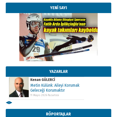
YENİ SAYI
Kenan GÜLERCİ
Metin Külünk: Aileyi Korumak
Geleceği Korumaktır
11 Mayıs 2026 Pazartesi
YAZARLAR
Kenan GÜLERCİ
Metin Külünk: Aileyi Korumak
Geleceği Korumaktır
11 Mayıs 2026 Pazartesi
◀
▶
Kenan GÜLERCİ
Metin Külünk: Aileyi Korumak
RÖPORTAJLAR
Geleceği Korumaktır