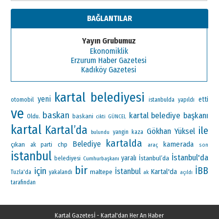
BAĞLANTILAR
Yayın Grubumuz
Ekonomiklik
Erzurum Haber Gazetesi
Kadıköy Gazetesi
kartal belediyesi
yeni
etti
otomobil
istanbulda
yapıldı
ve
baskan
kartal belediye başkanı
Oldu.
baskani
cikti
GÜNCEL
kartal
Kartal’da
ile
Gökhan Yüksel
yangin
kaza
bulundu
kartalda
Belediye
kamerada
çıkan
ak parti
chp
araç
son
istanbul
İstanbul'da
yaralı
İstanbul’da
belediyesi
Cumhurbaşkanı
bir
İBB
için
İstanbul
Kartal'da
maltepe
Tuzla'da
yakalandı
ak
açıldı
tarafından
Kartal Gazetesİ - Kartal'dan Her An Haber