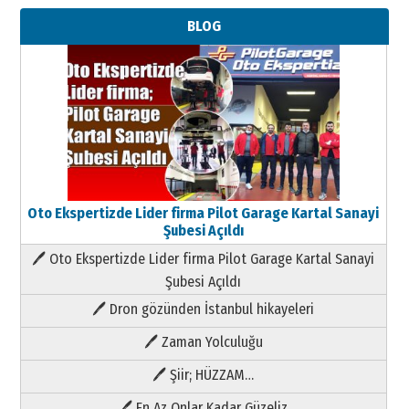
BLOG
Oto Ekspertizde Lider firma Pilot Garage Kartal Sanayi
Şubesi Açıldı
🖊 Oto Ekspertizde Lider firma Pilot Garage Kartal Sanayi
Şubesi Açıldı
🖊 Dron gözünden İstanbul hikayeleri
🖊 Zaman Yolculuğu
🖊 Şiir; HÜZZAM…
🖊 En Az Onlar Kadar Güzeliz