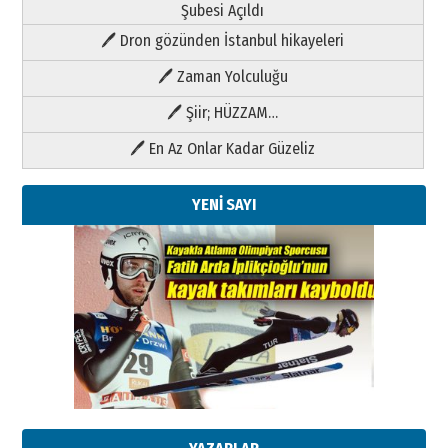
Şubesi Açıldı
🖊 Dron gözünden İstanbul hikayeleri
🖊 Zaman Yolculuğu
🖊 Şiir; HÜZZAM…
🖊 En Az Onlar Kadar Güzeliz
YENİ SAYI
Kenan GÜLERCİ
Metin Külünk: Aileyi Korumak
Geleceği Korumaktır
11 Mayıs 2026 Pazartesi