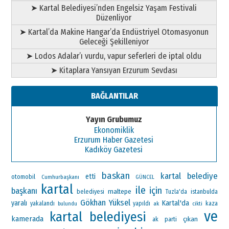
➤ Kartal Belediyesi’nden Engelsiz Yaşam Festivali
Düzenliyor
➤ Kartal’da Makine Hangar’da Endüstriyel Otomasyonun
Geleceği Şekilleniyor
➤ Lodos Adalar’ı vurdu, vapur seferleri de iptal oldu
➤ Kitaplara Yansıyan Erzurum Sevdası
BAĞLANTILAR
Yayın Grubumuz
Ekonomiklik
Erzurum Haber Gazetesi
Kadıköy Gazetesi
baskan
kartal belediye
etti
otomobil
Cumhurbaşkanı
GÜNCEL
kartal
ile
için
başkanı
maltepe
belediyesi
Tuzla'da
istanbulda
Gökhan Yüksel
Kartal'da
yaralı
yakalandı
yapıldı
ak
kaza
bulundu
cikti
ve
kartal belediyesi
kamerada
çıkan
ak parti