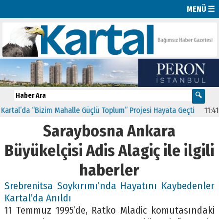
MENÜ ☰
rtal’da “Bizim Mahalle Güçlü Toplum” Projesi Hayata Geçti
11:41
CH
Saraybosna Ankara
Büyükelçisi Adis Alagiç ile ilgili
haberler
Srebrenitsa Soykırımı’nda Hayatını Kaybedenler
Kartal’da Anıldı
11 Temmuz 1995’de, Ratko Mladic komutasındaki