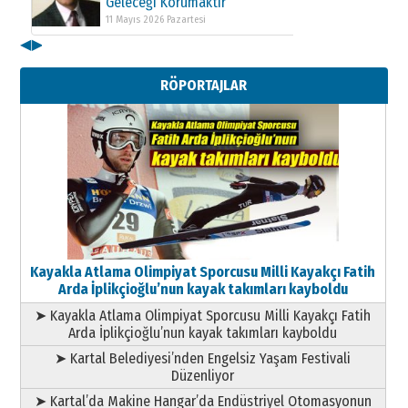
Geleceği Korumaktır
11 Mayıs 2026 Pazartesi
◀
▶
Kenan GÜLERCİ
Metin Külünk: Aileyi Korumak
RÖPORTAJLAR
Geleceği Korumaktır
11 Mayıs 2026 Pazartesi
Kayakla Atlama Olimpiyat Sporcusu Milli Kayakçı Fatih
Arda İplikçioğlu’nun kayak takımları kayboldu
➤ Kayakla Atlama Olimpiyat Sporcusu Milli Kayakçı Fatih
Arda İplikçioğlu’nun kayak takımları kayboldu
➤ Kartal Belediyesi’nden Engelsiz Yaşam Festivali
Düzenliyor
➤ Kartal’da Makine Hangar’da Endüstriyel Otomasyonun