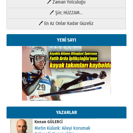
🖊 Zaman Yolculuğu
🖊 Şiir; HÜZZAM…
🖊 En Az Onlar Kadar Güzeliz
YENİ SAYI
Kenan GÜLERCİ
Metin Külünk: Aileyi Korumak
Geleceği Korumaktır
11 Mayıs 2026 Pazartesi
YAZARLAR
Kenan GÜLERCİ
Metin Külünk: Aileyi Korumak