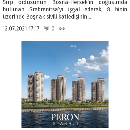
Sırp ordusunun Bosna-Hersek’in doğusunda
bulunan Srebrenitsa’yı işgal ederek, 8 binin
üzerinde Boşnak sivili katledişinin…
12.07.2021 17:17 💬 0 👀