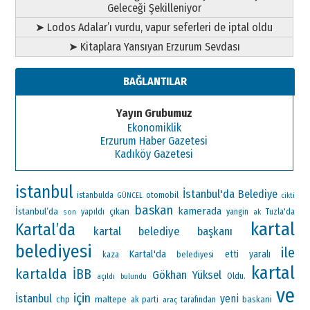
Geleceği Şekilleniyor
➤ Lodos Adalar’ı vurdu, vapur seferleri de iptal oldu
➤ Kitaplara Yansıyan Erzurum Sevdası
BAĞLANTILAR
Yayın Grubumuz
Ekonomiklik
Erzurum Haber Gazetesi
Kadıköy Gazetesi
istanbul
İstanbul'da
Belediye
otomobil
istanbulda
GÜNCEL
cikti
baskan
kamerada
İstanbul’da
çıkan
yapıldı
yangin
ak
Tuzla'da
son
kartal
Kartal’da
kartal belediye başkanı
belediyesi
ile
Kartal'da
etti
yaralı
kaza
belediyesi
kartal
kartalda
İBB
Gökhan Yüksel
Oldu.
açıldı
bulundu
ve
için
İstanbul
yeni
maltepe
chp
ak parti
baskani
araç
tarafından