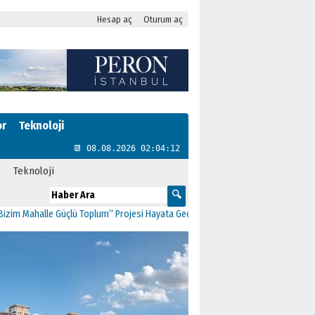
Hesap aç
Oturum aç
or
Teknoloji
📆 08.08.2026 02:04:12
Teknoloji
ahalle Güçlü Toplum” Projesi Hayata Geçti
11:41
CHP Kartal’da Gülşen Neşe Bü