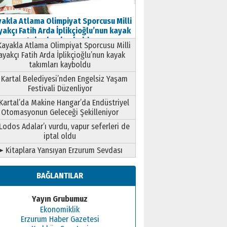
akla Atlama Olimpiyat Sporcusu Milli
akçı Fatih Arda İplikçioğlu’nun kayak
takımları kayboldu
ayakla Atlama Olimpiyat Sporcusu Milli
ayakçı Fatih Arda İplikçioğlu’nun kayak
takımları kayboldu
Kartal Belediyesi’nden Engelsiz Yaşam
Festivali Düzenliyor
Kartal’da Makine Hangar’da Endüstriyel
Otomasyonun Geleceği Şekilleniyor
Lodos Adalar’ı vurdu, vapur seferleri de
iptal oldu
➤ Kitaplara Yansıyan Erzurum Sevdası
BAĞLANTILAR
Yayın Grubumuz
Ekonomiklik
Erzurum Haber Gazetesi