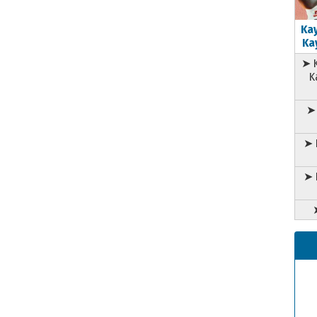
Kay
Kay
➤ K
K
➤ 
➤ 
➤ 