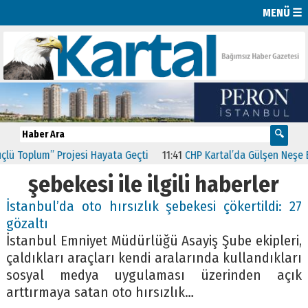
MENÜ ☰
ü Toplum” Projesi Hayata Geçti
11:41
CHP Kartal’da Gülşen Neşe Bü
şebekesi ile ilgili haberler
İstanbul’da oto hırsızlık şebekesi çökertildi: 27
gözaltı
İstanbul Emniyet Müdürlüğü Asayiş Şube ekipleri,
çaldıkları araçları kendi aralarında kullandıkları
sosyal medya uygulaması üzerinden açık
arttırmaya satan oto hırsızlık…