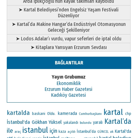
Arda İplikçioğlu’nun kayak takımları kayboldu
➤ Kartal Belediyesi’nden Engelsiz Yaşam Festivali
Düzenliyor
➤ Kartal’da Makine Hangar’da Endüstriyel Otomasyonun
Geleceği Şekilleniyor
➤ Lodos Adalar’ı vurdu, vapur seferleri de iptal oldu
➤ Kitaplara Yansıyan Erzurum Sevdası
BAĞLANTILAR
Yayın Grubumuz
Ekonomiklik
Erzurum Haber Gazetesi
Kadıköy Gazetesi
kartal
kartalda
kamerada
baskani
Oldu.
chp
Cumhurbaşkanı
Kartal’da
İstanbul'da
Gökhan Yüksel
yaralı
yakalandı
bulundu
istanbul
ile
için
Kartal'da
İstanbul’da
araç
kaza
ak
açıldı
GÜNCEL
kartal belediye