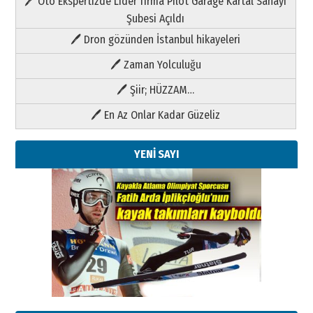
🖊 Oto Ekspertizde Lider firma Pilot Garage Kartal Sanayi
Şubesi Açıldı
🖊 Dron gözünden İstanbul hikayeleri
🖊 Zaman Yolculuğu
🖊 Şiir; HÜZZAM…
🖊 En Az Onlar Kadar Güzeliz
YENİ SAYI
Kenan GÜLERCİ
Metin Külünk: Aileyi Korumak
Geleceği Korumaktır