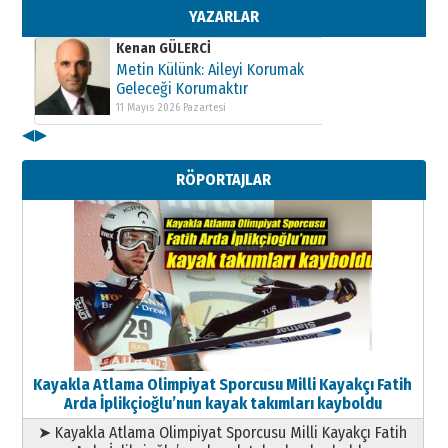
11 Mayıs 2026 Pazartesi
YAZARLAR
Kenan GÜLERCİ
Metin Külünk: Aileyi Korumak
Geleceği Korumaktır
11 Mayıs 2026 Pazartesi
◀
▶
Kenan GÜLERCİ
Metin Külünk: Aileyi Korumak
RÖPORTAJLAR
Geleceği Korumaktır
11 Mayıs 2026 Pazartesi
Kayakla Atlama Olimpiyat Sporcusu Milli Kayakçı Fatih
Arda İplikçioğlu’nun kayak takımları kayboldu
➤ Kayakla Atlama Olimpiyat Sporcusu Milli Kayakçı Fatih