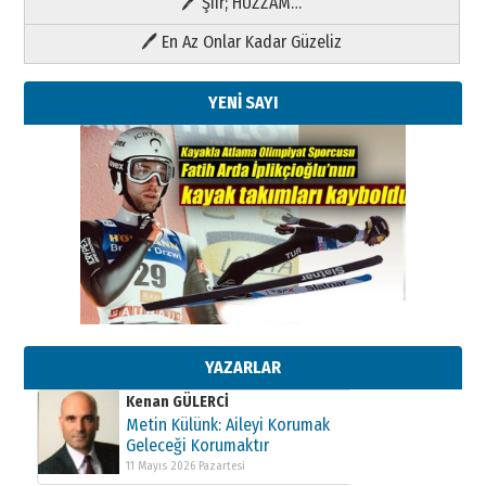
🖊 Şiir; HÜZZAM…
🖊 En Az Onlar Kadar Güzeliz
YENİ SAYI
Kenan GÜLERCİ
Metin Külünk: Aileyi Korumak
Geleceği Korumaktır
11 Mayıs 2026 Pazartesi
YAZARLAR
Kenan GÜLERCİ
Metin Külünk: Aileyi Korumak
Geleceği Korumaktır
11 Mayıs 2026 Pazartesi