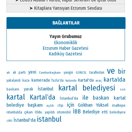
➤ Kitaplara Yansıyan Erzurum Sevdası
BAĞLANTILAR
Yayın Grubumuz
Ekonomiklik
Erzurum Haber Gazetesi
Kadıköy Gazetesi
ve
bir
yeni
ak parti
ak
Cumhurbaşkanı
yangin
tarafından
GÜNCEL
kartalda
kamerada
Kartal'da
yakalandı
kaza
Tuzla'da
araç
bulundu
kartal belediyesi
İstanbul
yaralı
baskani
son
kartal
Kartal’da
ile
baskan
kartal
İstanbul’da
için
belediye başkanı
Gökhan Yüksel
maltepe
chp
açıldı
İBB
Belediye
çıkan
etti
Oldu.
otomobil
istanbulda
yapıldı
belediyesi
istanbul
İstanbul'da
cikti