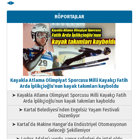
◀
▶
Kenan GÜLERCİ
Metin Külünk: Aileyi Korumak
RÖPORTAJLAR
Geleceği Korumaktır
11 Mayıs 2026 Pazartesi
Kayakla Atlama Olimpiyat Sporcusu Milli Kayakçı Fatih
Arda İplikçioğlu’nun kayak takımları kayboldu
➤ Kayakla Atlama Olimpiyat Sporcusu Milli Kayakçı Fatih
Arda İplikçioğlu’nun kayak takımları kayboldu
➤ Kartal Belediyesi’nden Engelsiz Yaşam Festivali
Düzenliyor
➤ Kartal’da Makine Hangar’da Endüstriyel Otomasyonun
Geleceği Şekilleniyor
➤ Lodos Adalar’ı vurdu, vapur seferleri de iptal oldu