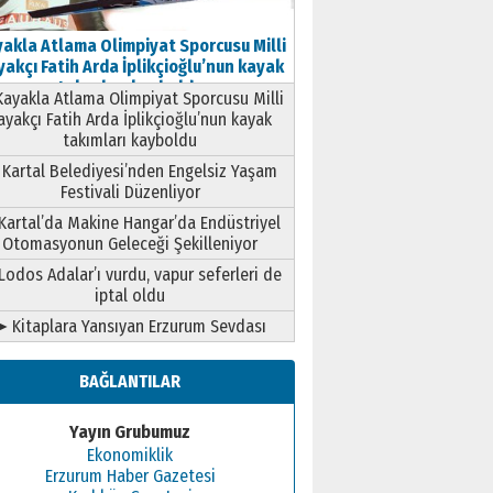
akla Atlama Olimpiyat Sporcusu Milli
akçı Fatih Arda İplikçioğlu’nun kayak
takımları kayboldu
ayakla Atlama Olimpiyat Sporcusu Milli
ayakçı Fatih Arda İplikçioğlu’nun kayak
takımları kayboldu
Kartal Belediyesi’nden Engelsiz Yaşam
Festivali Düzenliyor
Kartal’da Makine Hangar’da Endüstriyel
Otomasyonun Geleceği Şekilleniyor
Lodos Adalar’ı vurdu, vapur seferleri de
iptal oldu
➤ Kitaplara Yansıyan Erzurum Sevdası
BAĞLANTILAR
Yayın Grubumuz
Ekonomiklik
Erzurum Haber Gazetesi