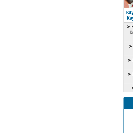
Kay
Kay
➤ K
K
➤ 
➤ 
➤ 