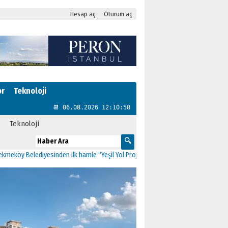
Hesap aç
Oturum aç
or
Teknoloji
📆 06.08.2026 12:10:59
Teknoloji
Belediyesinden ilk hamle “Yeşil Yol Projesi”
00:09
İstanbul’da Tuzla, Çekmeköy