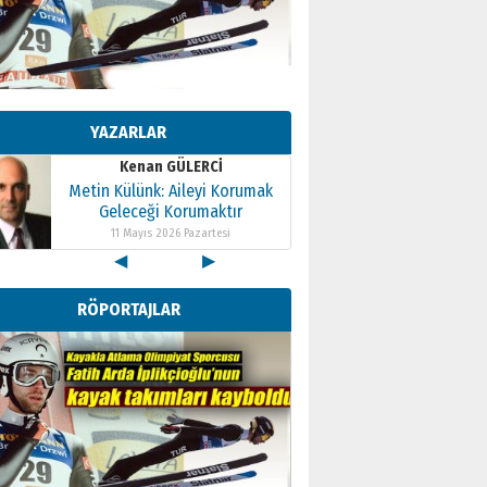
Kenan GÜLERCİ
Metin Külünk: Aileyi Korumak
Geleceği Korumaktır
YAZARLAR
11 Mayıs 2026 Pazartesi
Kenan GÜLERCİ
Metin Külünk: Aileyi Korumak
Geleceği Korumaktır
11 Mayıs 2026 Pazartesi
◀
▶
Kenan GÜLERCİ
Metin Külünk: Aileyi Korumak
RÖPORTAJLAR
Geleceği Korumaktır
11 Mayıs 2026 Pazartesi