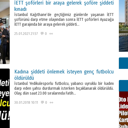
İETT şoförleri bir araya gelerek şoföre şiddeti
kınadı
İstanbul Kağıthane’de geçtiğimiz günlerde yaşanan İETT
şoförünü darp etme olayından sonra İETT şoförleri Ayazağa
İETT garajında bir araya gelerek şiddeti…
25.01.2021 21:57 💬 0 👀
Kadına şiddeti önlemek isteyen genç futbolcu
öldürüldü
İstanbul Yedikulesporlu futbolcu, yabancı uyruklu bir kadını
darp eden şahsı durdurmak isterken bıçaklanarak öldürüldü.
Olay, dün saat 23.00 sıralarında Fatih…
30.01.2018 10:11 💬 0 👀