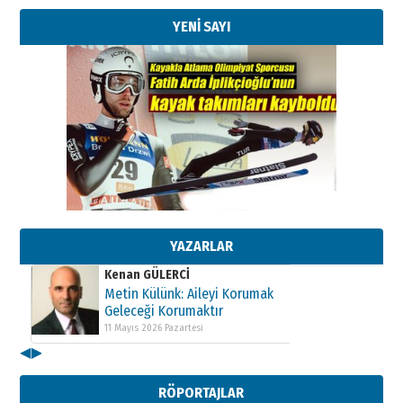
YENİ SAYI
Kenan GÜLERCİ
Metin Külünk: Aileyi Korumak
Geleceği Korumaktır
11 Mayıs 2026 Pazartesi
YAZARLAR
Kenan GÜLERCİ
Metin Külünk: Aileyi Korumak
Geleceği Korumaktır
11 Mayıs 2026 Pazartesi
◀
▶
Kenan GÜLERCİ
Metin Külünk: Aileyi Korumak
RÖPORTAJLAR
Geleceği Korumaktır