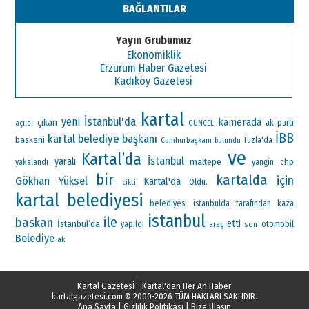
BAĞLANTILAR
Yayın Grubumuz
Ekonomiklik
Erzurum Haber Gazetesi
Kadıköy Gazetesi
kartal
İstanbul'da
yeni
kamerada
çıkan
ak parti
açıldı
GÜNCEL
İBB
kartal belediye başkanı
baskani
Cumhurbaşkanı
Tuzla'da
bulundu
ve
Kartal’da
İstanbul
yaralı
maltepe
chp
yakalandı
yangin
bir
kartalda
için
Gökhan Yüksel
Kartal'da
Oldu.
cikti
kartal belediyesi
belediyesi
istanbulda
tarafından
kaza
istanbul
ile
baskan
İstanbul’da
etti
otomobil
yapıldı
araç
son
Belediye
ak
Kartal Gazetesİ - Kartal'dan Her An Haber
kartalgazetesi.com
© 2000-2026 TÜM HAKLARI SAKLIDIR.
Ana Sayfa
|
Gizlilik Politikası
|
Bize Ulaşın