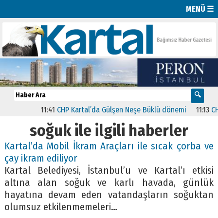
MENÜ ☰
11:41
CHP Kartal’da Gülşen Neşe Büklü dönemi
11:13
CHP’de
soğuk ile ilgili haberler
Kartal’da Mobil İkram Araçları ile sıcak çorba ve
çay ikram ediliyor
Kartal Belediyesi, İstanbul’u ve Kartal’ı etkisi
altına alan soğuk ve karlı havada, günlük
hayatına devam eden vatandaşların soğuktan
olumsuz etkilenmemeleri…