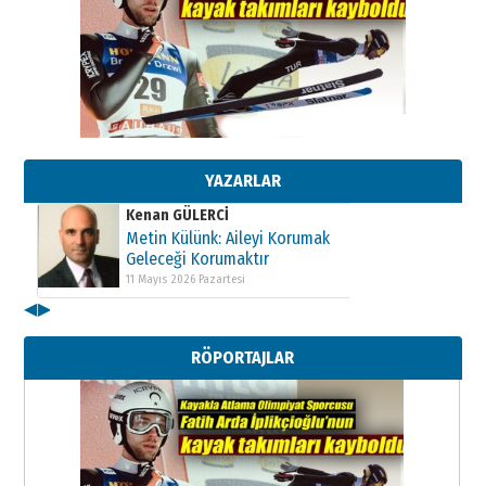
Kenan GÜLERCİ
Metin Külünk: Aileyi Korumak
Geleceği Korumaktır
11 Mayıs 2026 Pazartesi
YAZARLAR
Kenan GÜLERCİ
Metin Külünk: Aileyi Korumak
Geleceği Korumaktır
11 Mayıs 2026 Pazartesi
◀
▶
Kenan GÜLERCİ
Metin Külünk: Aileyi Korumak
RÖPORTAJLAR
Geleceği Korumaktır
11 Mayıs 2026 Pazartesi