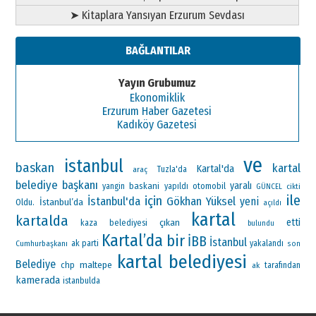
➤ Kitaplara Yansıyan Erzurum Sevdası
BAĞLANTILAR
Yayın Grubumuz
Ekonomiklik
Erzurum Haber Gazetesi
Kadıköy Gazetesi
ve
istanbul
baskan
kartal
Kartal'da
araç
Tuzla'da
belediye başkanı
yaralı
baskani
otomobil
yangin
yapıldı
GÜNCEL
cikti
ile
için
İstanbul'da
Gökhan Yüksel
yeni
İstanbul’da
Oldu.
açıldı
kartal
kartalda
çıkan
etti
kaza
belediyesi
bulundu
Kartal’da
bir
İBB
İstanbul
ak parti
Cumhurbaşkanı
yakalandı
son
kartal belediyesi
Belediye
maltepe
chp
ak
tarafından
kamerada
istanbulda