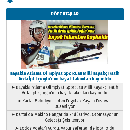
◀
▶
Kenan GÜLERCİ
Metin Külünk: Aileyi Korumak
RÖPORTAJLAR
Geleceği Korumaktır
11 Mayıs 2026 Pazartesi
Kayakla Atlama Olimpiyat Sporcusu Milli Kayakçı Fatih
Arda İplikçioğlu’nun kayak takımları kayboldu
➤ Kayakla Atlama Olimpiyat Sporcusu Milli Kayakçı Fatih
Arda İplikçioğlu’nun kayak takımları kayboldu
➤ Kartal Belediyesi’nden Engelsiz Yaşam Festivali
Düzenliyor
➤ Kartal’da Makine Hangar’da Endüstriyel Otomasyonun
Geleceği Şekilleniyor
➤ Lodos Adalar’ı vurdu, vapur seferleri de iptal oldu