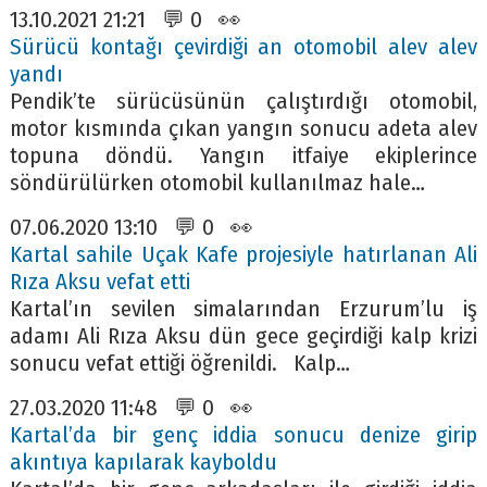
13.10.2021 21:21 💬 0 👀
Sürücü kontağı çevirdiği an otomobil alev alev
yandı
Pendik’te sürücüsünün çalıştırdığı otomobil,
motor kısmında çıkan yangın sonucu adeta alev
topuna döndü. Yangın itfaiye ekiplerince
söndürülürken otomobil kullanılmaz hale…
07.06.2020 13:10 💬 0 👀
Kartal sahile Uçak Kafe projesiyle hatırlanan Ali
Rıza Aksu vefat etti
Kartal’ın sevilen simalarından Erzurum’lu iş
adamı Ali Rıza Aksu dün gece geçirdiği kalp krizi
sonucu vefat ettiği öğrenildi. Kalp…
27.03.2020 11:48 💬 0 👀
Kartal’da bir genç iddia sonucu denize girip
akıntıya kapılarak kayboldu