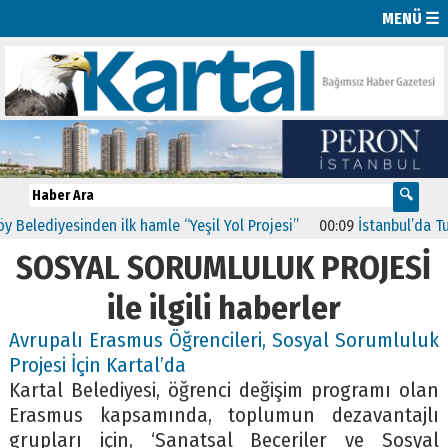
MENÜ ☰
lediyesinden ilk hamle “Yeşil Yol Projesi”
00:09
İstanbul’da Tuzla
SOSYAL SORUMLULUK PROJESİ
ile ilgili haberler
Avrupalı Erasmus Öğrencileri, Sosyal Sorumluluk
Projesi İçin Kartal’da
Kartal Belediyesi, öğrenci değişim programı olan
Erasmus kapsamında, toplumun dezavantajlı
grupları için, ‘Sanatsal Beceriler ve Sosyal