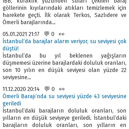
İBB, kuraklık yüzünden suları çekilen baraj
göllerinin kıyılarındaki atıkları temizlemek için
harekete geçti. İlk olarak Terkos, Sazlıdere ve
Ömerli barajlarında…
05.01.2021 21:17 💬 0 👀
İstanbul’da barajlar alarm veriyor, su seviyesi çok
düştü!
İstanbul’da bu yıl beklenen yağışların
düşmemesi üzerine barajlardaki doluluk oranları,
son 10 yılın en düşük seviyesi olan yüzde 22
seviyesine…
11.12.2020 20:14 💬 0 👀
Ömerli Barajı’nda su seviyesi yüzde 43 seviyesine
geriledi
İstanbul’daki barajların doluluk oranları, son
yılların en düşük seviyeye geriledi. İstanbul’daki
barajların doluluk oranları, son yılların en