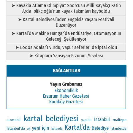
➤ Kayakla Atlama Olimpiyat Sporcusu Milli Kayakçı Fatih
Arda İplikçioğlu’nun kayak takımları kayboldu
➤ Kartal Belediyesi’nden Engelsiz Yaşam Festivali
Düzenliyor
➤ Kartal’da Makine Hangar’da Endüstriyel Otomasyonun
Geleceği Şekilleniyor
➤ Lodos Adalar’ı vurdu, vapur seferleri de iptal oldu
➤ Kitaplara Yansıyan Erzurum Sevdası
BAĞLANTILAR
Yayın Grubumuz
Ekonomiklik
Erzurum Haber Gazetesi
Kadıköy Gazetesi
kartal belediyesi
İstanbul
maltepe
otomobil
yapıldı
Kartal’da
için
yeni
Belediye
İstanbul’da
ak
istanbulda
bulundu