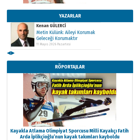
Metin Külünk: Aileyi Korumak
Geleceği Korumaktır
11 Mayıs 2026 Pazartesi
YAZARLAR
Kenan GÜLERCİ
Metin Külünk: Aileyi Korumak
Geleceği Korumaktır
11 Mayıs 2026 Pazartesi
◀
▶
Kenan GÜLERCİ
Metin Külünk: Aileyi Korumak
RÖPORTAJLAR
Geleceği Korumaktır
11 Mayıs 2026 Pazartesi
Kayakla Atlama Olimpiyat Sporcusu Milli Kayakçı Fatih
Arda İplikçioğlu’nun kayak takımları kayboldu