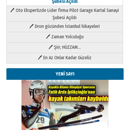
Şubesi Açıldı
🖊 Oto Ekspertizde Lider firma Pilot Garage Kartal Sanayi
Şubesi Açıldı
🖊 Dron gözünden İstanbul hikayeleri
🖊 Zaman Yolculuğu
🖊 Şiir; HÜZZAM…
🖊 En Az Onlar Kadar Güzeliz
YENİ SAYI
Kenan GÜLERCİ