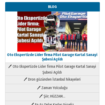
BLOG
Oto Ekspertizde Lider firma Pilot Garage Kartal Sanayi
Şubesi Açıldı
🖊 Oto Ekspertizde Lider firma Pilot Garage Kartal Sanayi
Şubesi Açıldı
🖊 Dron gözünden İstanbul hikayeleri
🖊 Zaman Yolculuğu
🖊 Şiir; HÜZZAM…
🖊 En Az Onlar Kadar Güzeliz