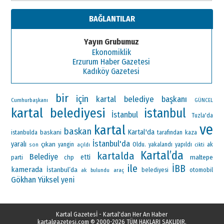
BAĞLANTILAR
Yayın Grubumuz
Ekonomiklik
Erzurum Haber Gazetesi
Kadıköy Gazetesi
bir
için
kartal belediye başkanı
Cumhurbaşkanı
GÜNCEL
kartal belediyesi
istanbul
İstanbul
Tuzla'da
ve
kartal
baskan
Kartal'da
baskani
istanbulda
tarafından
kaza
İstanbul'da
yaralı
çıkan
Oldu.
ak
yangin
yakalandı
yapıldı
son
açıldı
cikti
Kartal’da
kartalda
Belediye
etti
maltepe
parti
chp
ile
İBB
kamerada
İstanbul’da
otomobil
ak
araç
belediyesi
bulundu
Gökhan Yüksel
yeni
Kartal Gazetesİ - Kartal'dan Her An Haber
kartalgazetesi.com
© 2000-2026 TÜM HAKLARI SAKLIDIR.