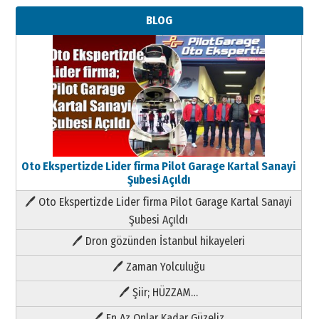
BLOG
Oto Ekspertizde Lider firma Pilot Garage Kartal Sanayi
Şubesi Açıldı
🖊 Oto Ekspertizde Lider firma Pilot Garage Kartal Sanayi
Şubesi Açıldı
🖊 Dron gözünden İstanbul hikayeleri
🖊 Zaman Yolculuğu
🖊 Şiir; HÜZZAM…
🖊 En Az Onlar Kadar Güzeliz