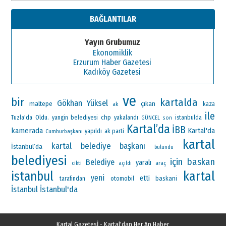
BAĞLANTILAR
Yayın Grubumuz
Ekonomiklik
Erzurum Haber Gazetesi
Kadıköy Gazetesi
ve
bir
kartalda
Gökhan Yüksel
maltepe
çıkan
ak
kaza
ile
Oldu.
chp
Tuzla'da
yangin
belediyesi
yakalandı
istanbulda
GÜNCEL
son
Kartal’da
İBB
kamerada
Kartal'da
ak parti
Cumhurbaşkanı
yapıldı
kartal
kartal belediye başkanı
İstanbul’da
bulundu
belediyesi
için
baskan
Belediye
yaralı
araç
cikti
açıldı
kartal
istanbul
yeni
etti
otomobil
baskani
tarafından
İstanbul'da
İstanbul
Kartal Gazetesİ - Kartal'dan Her An Haber