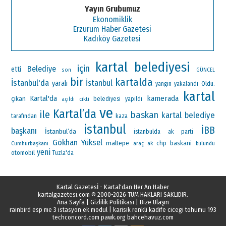
Yayın Grubumuz
Ekonomiklik
Erzurum Haber Gazetesi
Kadıköy Gazetesi
kartal belediyesi
için
Belediye
etti
son
GÜNCEL
bir
kartalda
İstanbul'da
İstanbul
yaralı
Oldu.
yangin
yakalandı
kartal
Kartal'da
kamerada
çıkan
belediyesi
yapıldı
açıldı
cikti
ve
Kartal’da
ile
baskan
kartal belediye
tarafından
kaza
istanbul
İBB
başkanı
İstanbul’da
ak parti
istanbulda
Gökhan Yüksel
maltepe
chp
baskani
Cumhurbaşkanı
araç
ak
bulundu
yeni
otomobil
Tuzla'da
Kartal Gazetesİ - Kartal'dan Her An Haber
kartalgazetesi.com
© 2000-2026 TÜM HAKLARI SAKLIDIR.
Ana Sayfa
|
Gizlilik Politikası
|
Bize Ulaşın
rainbird esp me 3 istasyon ek modul
|
karisik renkli kadife cicegi tohumu 193
techconcord.com
pawk.org
bahcehavuz.com