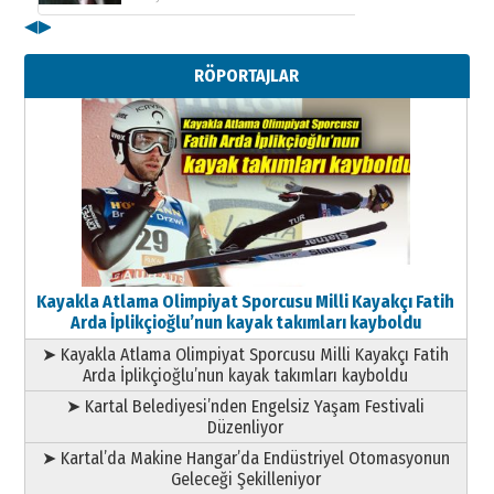
◀
▶
Kenan GÜLERCİ
Metin Külünk: Aileyi Korumak
RÖPORTAJLAR
Geleceği Korumaktır
11 Mayıs 2026 Pazartesi
Kayakla Atlama Olimpiyat Sporcusu Milli Kayakçı Fatih
Arda İplikçioğlu’nun kayak takımları kayboldu
➤ Kayakla Atlama Olimpiyat Sporcusu Milli Kayakçı Fatih
Arda İplikçioğlu’nun kayak takımları kayboldu
➤ Kartal Belediyesi’nden Engelsiz Yaşam Festivali
Düzenliyor
➤ Kartal’da Makine Hangar’da Endüstriyel Otomasyonun
Geleceği Şekilleniyor