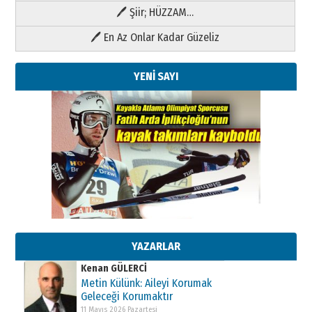
🖊 Şiir; HÜZZAM…
🖊 En Az Onlar Kadar Güzeliz
YENİ SAYI
Kenan GÜLERCİ
Metin Külünk: Aileyi Korumak
Geleceği Korumaktır
11 Mayıs 2026 Pazartesi
YAZARLAR
Kenan GÜLERCİ
Metin Külünk: Aileyi Korumak
Geleceği Korumaktır
11 Mayıs 2026 Pazartesi