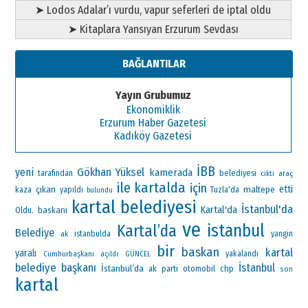
➤ Lodos Adalar’ı vurdu, vapur seferleri de iptal oldu
➤ Kitaplara Yansıyan Erzurum Sevdası
BAĞLANTILAR
Yayın Grubumuz
Ekonomiklik
Erzurum Haber Gazetesi
Kadıköy Gazetesi
İBB
Gökhan Yüksel
yeni
kamerada
tarafından
belediyesi
araç
cikti
ile
kartalda
için
çıkan
maltepe
etti
kaza
yapıldı
Tuzla'da
bulundu
kartal belediyesi
İstanbul'da
Kartal'da
Oldu.
baskani
ve
istanbul
Kartal’da
Belediye
ak
istanbulda
yangin
bir
baskan
kartal
yaralı
Cumhurbaşkanı
yakalandı
açıldı
GÜNCEL
belediye başkanı
İstanbul
İstanbul’da
ak parti
otomobil
chp
son
kartal