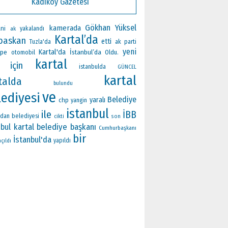
Kadıköy Gazetesi
Gökhan Yüksel
kamerada
ni
ak
yakalandı
Kartal’da
baskan
etti
ak parti
Tuzla'da
yeni
Kartal'da
epe
İstanbul’da
otomobil
Oldu.
kartal
için
istanbulda
GÜNCEL
kartal
talda
bulundu
ve
lediyesi
Belediye
yaralı
chp
yangin
istanbul
ile
İBB
ndan
belediyesi
cikti
son
kartal belediye başkanı
nbul
Cumhurbaşkanı
bir
İstanbul'da
yapıldı
açıldı