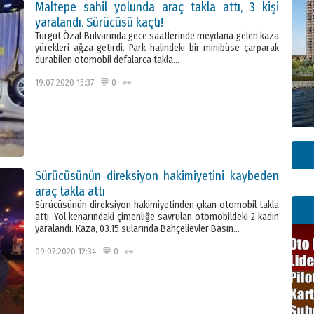
Maltepe sahil yolunda araç takla attı, 3 kişi
yaralandı. Sürücüsü kaçtı!
Turgut Özal Bulvarında gece saatlerinde meydana gelen kaza
yürekleri ağza getirdi. Park halindeki bir minibüse çarparak
durabilen otomobil defalarca takla…
19.07.2020 15:37 💬 0 👀
Sürücüsünün direksiyon hakimiyetini kaybeden
araç takla attı
Sürücüsünün direksiyon hakimiyetinden çıkan otomobil takla
attı. Yol kenarındaki çimenliğe savrulan otomobildeki 2 kadın
yaralandı. Kaza, 03.15 sularında Bahçelievler Basın…
09.07.2020 12:34 💬 0 👀