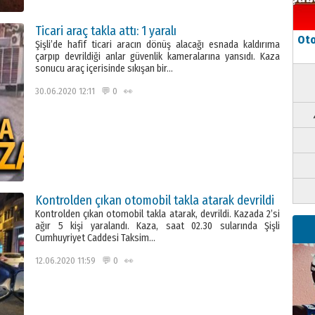
Ticari araç takla attı: 1 yaralı
Oto
Şişli’de hafif ticari aracın dönüş alacağı esnada kaldırıma
çarpıp devrildiği anlar güvenlik kameralarına yansıdı. Kaza
sonucu araç içerisinde sıkışan bir…
30.06.2020 12:11 💬 0 👀
Kontrolden çıkan otomobil takla atarak devrildi
Kontrolden çıkan otomobil takla atarak, devrildi. Kazada 2’si
ağır 5 kişi yaralandı. Kaza, saat 02.30 sularında Şişli
Cumhuyriyet Caddesi Taksim…
12.06.2020 11:59 💬 0 👀