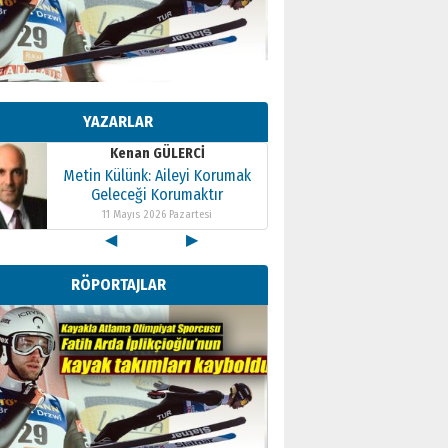
Geleceği Korumaktır
11 Mayıs 2026 Pazartesi
Kenan GÜLERCİ
Metin Külünk: Aileyi Korumak
Geleceği Korumaktır
YAZARLAR
11 Mayıs 2026 Pazartesi
Kenan GÜLERCİ
Metin Külünk: Aileyi Korumak
Geleceği Korumaktır
11 Mayıs 2026 Pazartesi
◀
▶
RÖPORTAJLAR