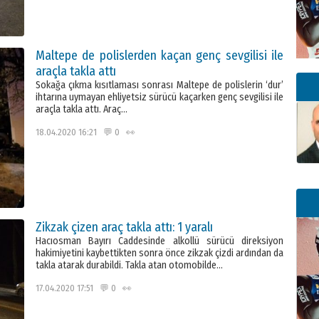
Maltepe de polislerden kaçan genç sevgilisi ile
araçla takla attı
Sokağa çıkma kısıtlaması sonrası Maltepe de polislerin ‘dur’
ihtarına uymayan ehliyetsiz sürücü kaçarken genç sevgilisi ile
araçla takla attı. Araç…
18.04.2020 16:21 💬 0 👀
Zikzak çizen araç takla attı: 1 yaralı
Hacıosman Bayırı Caddesinde alkollü sürücü direksiyon
hakimiyetini kaybettikten sonra önce zikzak çizdi ardından da
takla atarak durabildi. Takla atan otomobilde…
17.04.2020 17:51 💬 0 👀