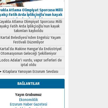
akla Atlama Olimpiyat Sporcusu Milli
akçı Fatih Arda İplikçioğlu’nun kayak
takımları kayboldu
ayakla Atlama Olimpiyat Sporcusu Milli
ayakçı Fatih Arda İplikçioğlu’nun kayak
takımları kayboldu
Kartal Belediyesi’nden Engelsiz Yaşam
Festivali Düzenliyor
Kartal’da Makine Hangar’da Endüstriyel
Otomasyonun Geleceği Şekilleniyor
Lodos Adalar’ı vurdu, vapur seferleri de
iptal oldu
➤ Kitaplara Yansıyan Erzurum Sevdası
BAĞLANTILAR
Yayın Grubumuz
Ekonomiklik
Erzurum Haber Gazetesi