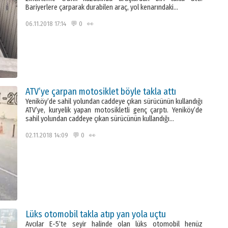
Bariyerlere çarparak durabilen araç, yol kenarındaki…
06.11.2018 17:14 💬 0 👀
ATV’ye çarpan motosiklet böyle takla attı
Yeniköy’de sahil yolundan caddeye çıkan sürücünün kullandığı
ATV’ye, kuryelik yapan motosikletli genç çarptı. Yeniköy’de
sahil yolundan caddeye çıkan sürücünün kullandığı…
02.11.2018 14:09 💬 0 👀
Lüks otomobil takla atıp yan yola uçtu
Avcılar E-5’te seyir halinde olan lüks otomobil henüz