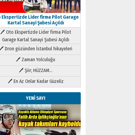
 Ekspertizde Lider firma Pilot Garage
Kartal Sanayi Şubesi Açıldı
🖊 Oto Ekspertizde Lider firma Pilot
Garage Kartal Sanayi Şubesi Açıldı
🖊 Dron gözünden İstanbul hikayeleri
🖊 Zaman Yolculuğu
🖊 Şiir; HÜZZAM…
🖊 En Az Onlar Kadar Güzeliz
YENİ SAYI
Kenan GÜLERCİ
Metin Külünk: Aileyi Korumak