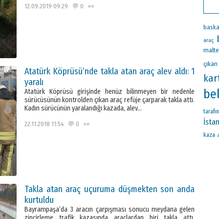
12.09.2019 09:29 💬 0 👀
baska
araç
malt
çıkan
Atatürk Köprüsü’nde takla atan araç alev aldı: 1
kar
yaralı
be
Atatürk Köprüsü girişinde henüz bilinmeyen bir nedenle
sürücüsünün kontrolden çıkan araç refüje çarparak takla attı.
Kadın sürücünün yaralandığı kazada, alev…
tarafı
İsta
22.11.2018 11:54 💬 0 👀
kaza
Takla atan araç uçuruma düşmekten son anda
kurtuldu
Bayrampaşa’da 3 aracın çarpışması sonucu meydana gelen
zincirleme trafik kazasında araçlardan biri takla attı.