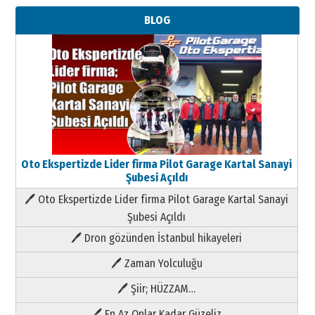
BLOG
Oto Ekspertizde Lider firma Pilot Garage Kartal Sanayi
Şubesi Açıldı
🖊 Oto Ekspertizde Lider firma Pilot Garage Kartal Sanayi
Şubesi Açıldı
🖊 Dron gözünden İstanbul hikayeleri
🖊 Zaman Yolculuğu
🖊 Şiir; HÜZZAM…
🖊 En Az Onlar Kadar Güzeliz