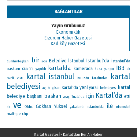
BAĞLANTILAR
Yayın Grubumuz
Ekonomiklik
Erzurum Haber Gazetesi
Kadıköy Gazetesi
bir
İstanbul'da
Belediye
İstanbul
İstanbul’da
Cumhurbaşkanı
son
kartalda
İBB
kamerada
baskani
ak
yapıldı
kaza
yangin
GÜNCEL
kartal
kartal
istanbul
parti
tarafından
cikti
bulundu
belediyesi
kartal
yeni
Kartal'da
çıkan
yaralı
belediyesi
açıldı
Kartal’da
baskan
için
belediye başkanı
etti
araç
Tuzla'da
ve
ile
Gökhan Yüksel
Oldu.
otomobil
ak
yakalandı
istanbulda
maltepe
chp
Kartal Gazetesİ - Kartal'dan Her An Haber