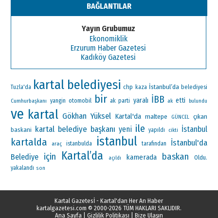
BAĞLANTILAR
Yayın Grubumuz
Ekonomiklik
Erzurum Haber Gazetesi
Kadıköy Gazetesi
kartal belediyesi
İstanbul’da
chp
Tuzla'da
kaza
belediyesi
bir
İBB
yaralı
etti
otomobil
ak parti
Cumhurbaşkanı
yangin
ak
bulundu
ve
kartal
Gökhan Yüksel
Kartal'da
maltepe
çıkan
GÜNCEL
ile
kartal belediye başkanı
yeni
İstanbul
baskani
yapıldı
cikti
istanbul
kartalda
İstanbul'da
araç
istanbulda
tarafından
Kartal’da
için
baskan
Belediye
kamerada
Oldu.
açıldı
yakalandı
son
Kartal Gazetesİ - Kartal'dan Her An Haber
kartalgazetesi.com
© 2000-2026 TÜM HAKLARI SAKLIDIR.
Ana Sayfa
|
Gizlilik Politikası
|
Bize Ulaşın