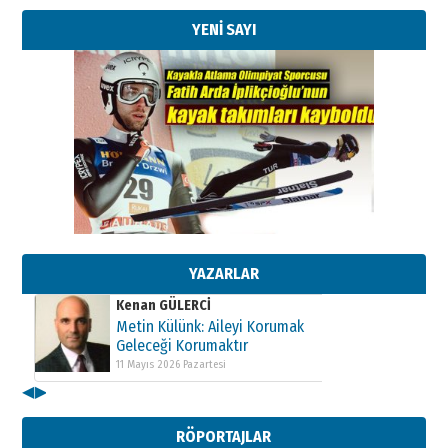
YENİ SAYI
Kenan GÜLERCİ
Metin Külünk: Aileyi Korumak
Geleceği Korumaktır
11 Mayıs 2026 Pazartesi
YAZARLAR
Kenan GÜLERCİ
Metin Külünk: Aileyi Korumak
Geleceği Korumaktır
11 Mayıs 2026 Pazartesi
◀
▶
Kenan GÜLERCİ
Metin Külünk: Aileyi Korumak
RÖPORTAJLAR
Geleceği Korumaktır