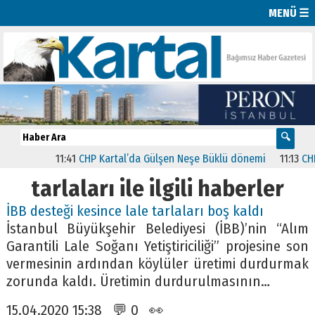
MENÜ ☰
11:41
CHP Kartal’da Gülşen Neşe Büklü dönemi
11:13
CHP’d
tarlaları ile ilgili haberler
İBB desteği kesince lale tarlaları boş kaldı
İstanbul Büyükşehir Belediyesi (İBB)’nin “Alım
Garantili Lale Soğanı Yetiştiriciliği” projesine son
vermesinin ardından köylüler üretimi durdurmak
zorunda kaldı. Üretimin durdurulmasının…
15.04.2020 15:38 💬 0 👀