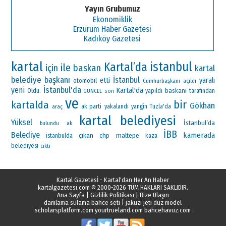
Yayın Grubumuz
Ekonomiklik
Erzurum Haber Gazetesi
Kadıköy Gazetesi
kartal
istanbul
Kartal’da
ile
için
baskan
kartal
belediye başkanı
İstanbul
etti
yaralı
otomobil
Cumhurbaşkanı
açıldı
İstanbul'da
yeni
Kartal'da
Oldu.
baskani
yapıldı
tarafından
GÜNCEL
son
ve
bir
kartalda
Gökhan
ak parti
araç
yakalandı
yangin
Tuzla'da
kartal belediyesi
Yüksel
İstanbul’da
ak
bulundu
İBB
Belediye
kamerada
çıkan
maltepe
chp
istanbulda
kaza
belediyesi
cikti
Kartal Gazetesİ - Kartal'dan Her An Haber
kartalgazetesi.com
© 2000-2026 TÜM HAKLARI SAKLIDIR.
Ana Sayfa
|
Gizlilik Politikası
|
Bize Ulaşın
damlama sulama bahce seti
|
jakuzi jeti duz model
scholarsplatform.com
yourtrueland.com
bahcehavuz.com