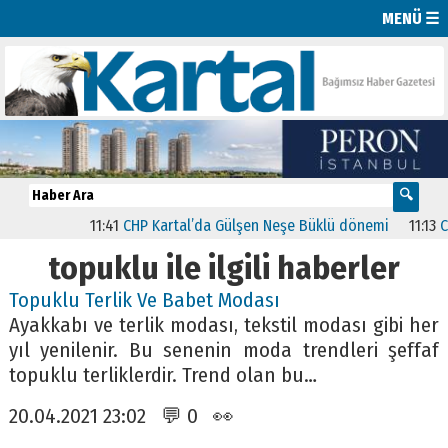
MENÜ ☰
11:41
CHP Kartal’da Gülşen Neşe Büklü dönemi
11:13
CHP’
topuklu ile ilgili haberler
Topuklu Terlik Ve Babet Modası
Ayakkabı ve terlik modası, tekstil modası gibi her
yıl yenilenir. Bu senenin moda trendleri şeffaf
topuklu terliklerdir. Trend olan bu…
20.04.2021 23:02 💬 0 👀