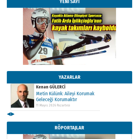
YENİ SAYI
Kenan GÜLERCİ
Metin Külünk: Aileyi Korumak
Geleceği Korumaktır
11 Mayıs 2026 Pazartesi
YAZARLAR
Kenan GÜLERCİ
Metin Külünk: Aileyi Korumak
Geleceği Korumaktır
11 Mayıs 2026 Pazartesi
◀
▶
Kenan GÜLERCİ
Metin Külünk: Aileyi Korumak
RÖPORTAJLAR
Geleceği Korumaktır
11 Mayıs 2026 Pazartesi