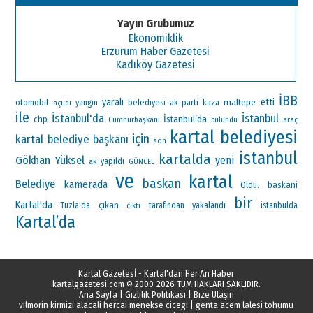
Yayın Grubumuz
Ekonomiklik
Erzurum Haber Gazetesi
Kadıköy Gazetesi
İBB
yaralı
maltepe
etti
otomobil
ak parti
yangin
belediyesi
kaza
açıldı
ile
İstanbul'da
İstanbul
İstanbul’da
chp
Cumhurbaşkanı
araç
bulundu
kartal belediyesi
için
kartal belediye başkanı
son
istanbul
kartalda
Gökhan Yüksel
yeni
ak
yapıldı
GÜNCEL
ve
kartal
baskan
Belediye
kamerada
Oldu.
baskani
bir
Kartal'da
çıkan
Tuzla'da
tarafından
yakalandı
istanbulda
cikti
Kartal’da
Kartal Gazetesİ - Kartal'dan Her An Haber
kartalgazetesi.com
© 2000-2026 TÜM HAKLARI SAKLIDIR.
Ana Sayfa
|
Gizlilik Politikası
|
Bize Ulaşın
vilmorin kirmizi alacali hercai menekse cicegi
|
genta acem lalesi tohumu