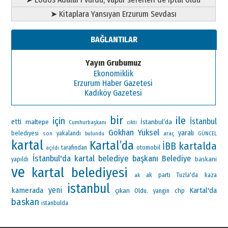
➤ Kitaplara Yansıyan Erzurum Sevdası
BAĞLANTILAR
Yayın Grubumuz
Ekonomiklik
Erzurum Haber Gazetesi
Kadıköy Gazetesi
bir
ile
için
İstanbul
etti
maltepe
İstanbul’da
Cumhurbaşkanı
cikti
Gökhan Yüksel
yaralı
belediyesi
yakalandı
araç
son
bulundu
GÜNCEL
kartal
Kartal’da
kartalda
İBB
otomobil
tarafından
açıldı
İstanbul'da
kartal belediye başkanı
Belediye
baskani
yapıldı
ve
kartal belediyesi
ak parti
ak
Tuzla'da
kaza
istanbul
yeni
kamerada
Kartal'da
çıkan
Oldu.
chp
yangin
baskan
istanbulda