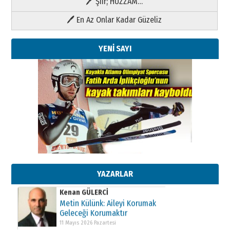
🖊 Şiir; HÜZZAM…
🖊 En Az Onlar Kadar Güzeliz
YENİ SAYI
Kenan GÜLERCİ
Metin Külünk: Aileyi Korumak
Geleceği Korumaktır
11 Mayıs 2026 Pazartesi
YAZARLAR
Kenan GÜLERCİ
Metin Külünk: Aileyi Korumak
Geleceği Korumaktır
11 Mayıs 2026 Pazartesi